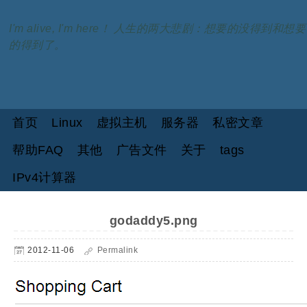
I'm alive, I'm here！ 人生的两大悲剧：想要的没得到和想要
的得到了。
首页
Linux
虚拟主机
服务器
私密文章
帮助FAQ
其他
广告文件
关于
tags
IPv4计算器
godaddy5.png
2012-11-06
Permalink