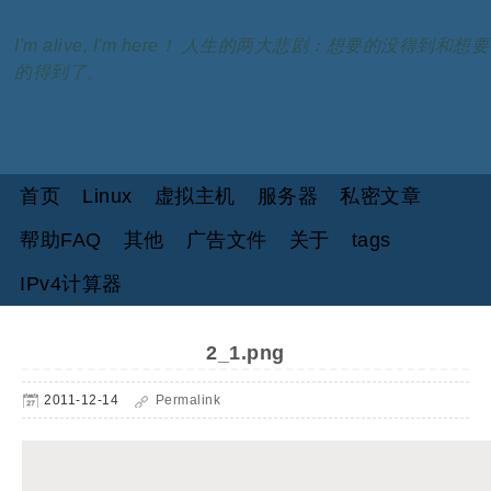
I'm alive, I'm here！ 人生的两大悲剧：想要的没得到和想要
的得到了。
首页
Linux
虚拟主机
服务器
私密文章
帮助FAQ
其他
广告文件
关于
tags
IPv4计算器
2_1.png
2011-12-14
Permalink