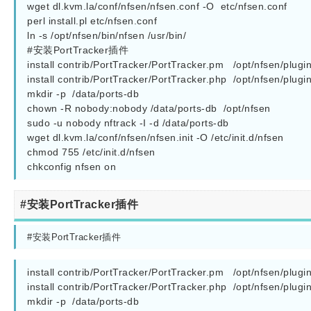
wget dl.kvm.la/conf/nfsen/nfsen.conf -O  etc/nfsen.conf

perl install.pl etc/nfsen.conf

ln -s /opt/nfsen/bin/nfsen /usr/bin/

#安装PortTracker插件

install contrib/PortTracker/PortTracker.pm   /opt/nfsen/plugin
install contrib/PortTracker/PortTracker.php  /opt/nfsen/plugin
mkdir -p  /data/ports-db

chown -R nobody:nobody /data/ports-db  /opt/nfsen

sudo -u nobody nftrack -I -d /data/ports-db

wget dl.kvm.la/conf/nfsen/nfsen.init -O /etc/init.d/nfsen

chmod 755 /etc/init.d/nfsen

chkconfig nfsen on
#安装PortTracker插件
#安装PortTracker插件
install contrib/PortTracker/PortTracker.pm   /opt/nfsen/plugin
install contrib/PortTracker/PortTracker.php  /opt/nfsen/plugin
mkdir -p  /data/ports-db
