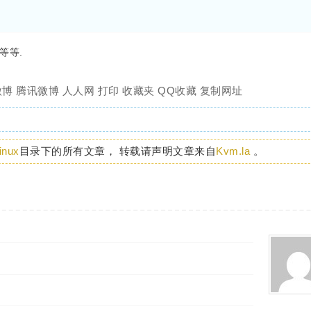
,等等.
微博
腾讯微博
人人网
打印
收藏夹
QQ收藏
复制网址
inux
目录下的所有文章， 转载请声明文章来自
Kvm.la
。