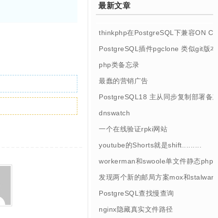
最新文章
thinkphp在PostgreSQL下兼容ON 
PostgreSQL插件pgclone 类似git
php类备忘录
最蠢的营销广告
PostgreSQL18 主从同步复制部署备
dnswatch
一个在线验证rpki网站
youtube的Shorts就是shift.........
workerman和swoole单文件静态php
发现两个新的邮局方案mox和stalwart
PostgreSQL查找慢查询
nginx隐藏真实文件路径