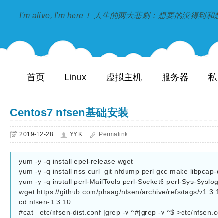
I'm alive, I'm here！ 人生的两大悲剧：想要的没得
首页
Linux
虚拟主机
服务器
私
Centos7 nfsen基础安装
2019-12-28
YY.K
Permalink
yum -y -q install epel-release wget 

yum -y -q install nss curl  git nfdump perl gcc make libpcap-d
yum -y -q install perl-MailTools perl-Socket6 perl-Sys-Sysl
wget https://github.com/phaag/nfsen/archive/refs/tags/v1.3.10.
cd nfsen-1.3.10

#cat   etc/nfsen-dist.conf |grep -v ^#|grep -v ^$ >etc/nfsen.c