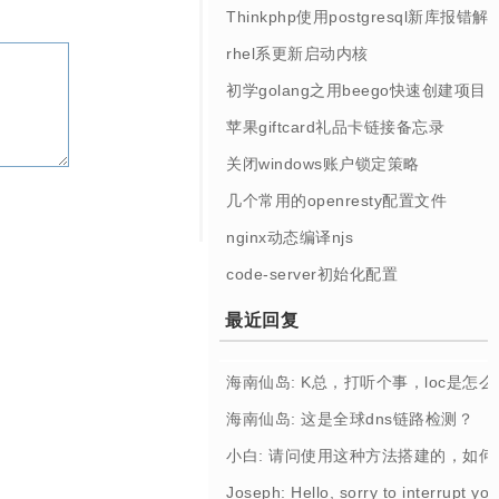
Thinkphp使用postgresql新库报错解
rhel系更新启动内核
初学golang之用beego快速创建项目
苹果giftcard礼品卡链接备忘录
关闭windows账户锁定策略
几个常用的openresty配置文件
nginx动态编译njs
code-server初始化配置
最近回复
海南仙岛: K总，打听个事，loc是怎
海南仙岛: 这是全球dns链路检测？
小白: 请问使用这种方法搭建的，如
Joseph: Hello, sorry to interrupt you