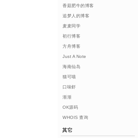
香菇肥牛的博客
追梦人的博客
麦麦同学
初行博客
方舟博客
Just A Note
海南仙岛
猫可喵
口味虾
渐渐
OK源码
WHOIS 查询
其它