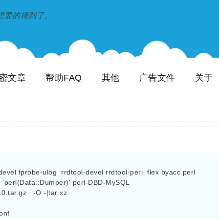
到和想要的得到了。
密文章
帮助FAQ
其他
广告文件
关于
evel fprobe-ulog  rrdtool-devel rrdtool-perl  flex byacc perl 

og 'perl(Data::Dumper)' perl-DBD-MySQL

tar.gz   -O -|tar xz

onf
