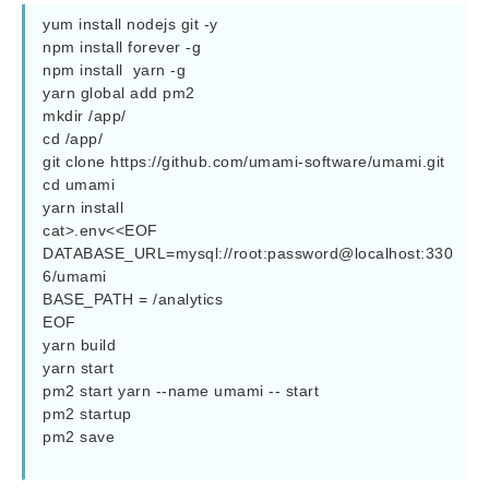
yum install nodejs git -y

npm install forever -g

npm install  yarn -g

yarn global add pm2

mkdir /app/

cd /app/

git clone https://github.com/umami-software/umami.git

cd umami

yarn install

cat>.env<<EOF

DATABASE_URL=mysql://root:password@localhost:330
6/umami

BASE_PATH = /analytics

EOF

yarn build

yarn start

pm2 start yarn --name umami -- start

pm2 startup

pm2 save
