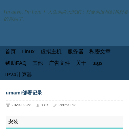
I'm alive, I'm here！ 人生的两大悲剧：想要的没得到和想要
的得到了。
首页
Linux
虚拟主机
服务器
私密文章
帮助FAQ
其他
广告文件
关于
tags
IPv4计算器
umami部署记录
2023-09-28
YY.K
Permalink
安装