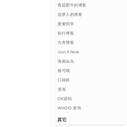
香菇肥牛的博客
追梦人的博客
麦麦同学
初行博客
方舟博客
Just A Note
海南仙岛
猫可喵
口味虾
渐渐
OK源码
WHOIS 查询
其它