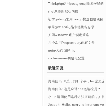
Thinkphp使用postgresql新库报错解
rhel系更新启动内核
初学golang之用beego快速创建项目
苹果giftcard礼品卡链接备忘录
关闭windows账户锁定策略
几个常用的openresty配置文件
nginx动态编译njs
code-server初始化配置
最近回复
海南仙岛: K总，打听个事，loc是怎
海南仙岛: 这是全球dns链路检测？
小白: 请问使用这种方法搭建的，如
Joseph: Hello, sorry to interrupt you