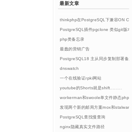
最新文章
thinkphp在PostgreSQL下兼容ON 
PostgreSQL插件pgclone 类似git
php类备忘录
最蠢的营销广告
PostgreSQL18 主从同步复制部署备
dnswatch
一个在线验证rpki网站
youtube的Shorts就是shift.........
workerman和swoole单文件静态php
发现两个新的邮局方案mox和stalwart
PostgreSQL查找慢查询
nginx隐藏真实文件路径