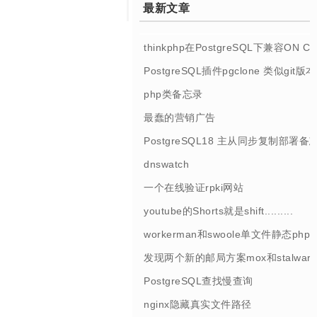
最新文章
thinkphp在PostgreSQL下兼容ON 
PostgreSQL插件pgclone 类似git
php类备忘录
最蠢的营销广告
PostgreSQL18 主从同步复制部署备
dnswatch
一个在线验证rpki网站
youtube的Shorts就是shift.........
workerman和swoole单文件静态php
发现两个新的邮局方案mox和stalwart
PostgreSQL查找慢查询
nginx隐藏真实文件路径