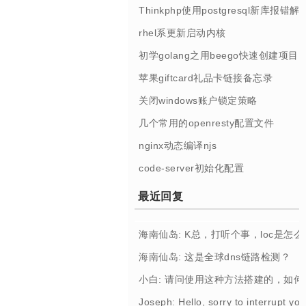
Thinkphp使用postgresql新库报错解
rhel系更新启动内核
初学golang之用beego快速创建项目
苹果giftcard礼品卡链接备忘录
关闭windows账户锁定策略
几个常用的openresty配置文件
nginx动态编译njs
code-server初始化配置
最近回复
海南仙岛: K总，打听个事，loc是怎
海南仙岛: 这是全球dns链路检测？
小白: 请问使用这种方法搭建的，如
Joseph: Hello, sorry to interrupt you