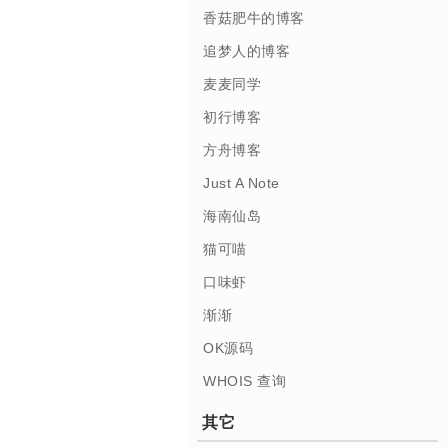
香菇肥牛的博客
追梦人的博客
麦麦同学
初行博客
方舟博客
Just A Note
海南仙岛
猫可喵
口味虾
渐渐
OK源码
WHOIS 查询
其它