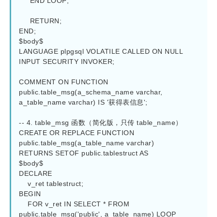
     END LOOP;

     RETURN;

END;

$body$

LANGUAGE plpgsql VOLATILE CALLED ON NULL 
INPUT SECURITY INVOKER;

COMMENT ON FUNCTION 
public.table_msg(a_schema_name varchar, 
a_table_name varchar) IS '获得表信息';

-- 4. table_msg 函数（简化版，只传 table_name）

CREATE OR REPLACE FUNCTION 
public.table_msg(a_table_name varchar)

RETURNS SETOF public.tablestruct AS

$body$

DECLARE

    v_ret tablestruct;

BEGIN

    FOR v_ret IN SELECT * FROM 
public.table_msg('public', a_table_name) LOOP
