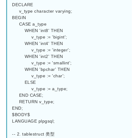
DECLARE

     v_type character varying;

BEGIN

     CASE a_type

         WHEN 'int8' THEN

              v_type := 'bigint';

         WHEN 'int4' THEN

              v_type := 'integer';

         WHEN 'int2' THEN

              v_type := 'smallint';

         WHEN 'bpchar' THEN

              v_type := 'char';

         ELSE

              v_type := a_type;

     END CASE;

     RETURN v_type;

END;

$BODY$

LANGUAGE plpgsql;

-- 2. tablestruct 类型
