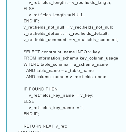
             v_ret.fields_length := v_rec.fields_length;

         ELSE

             v_ret.fields_length := NULL;

         END IF;

         v_ret.fields_not_null := v_rec.fields_not_null;

         v_ret.fields_default := v_rec.fields_default;

         v_ret.fields_comment := v_rec.fields_comment;

         SELECT constraint_name INTO v_key

         FROM information_schema.key_column_usage

         WHERE table_schema = a_schema_name

           AND table_name = a_table_name

           AND column_name = v_rec.fields_name;

         IF FOUND THEN

             v_ret.fields_key_name := v_key;

         ELSE

             v_ret.fields_key_name := '';

         END IF;

         RETURN NEXT v_ret;
