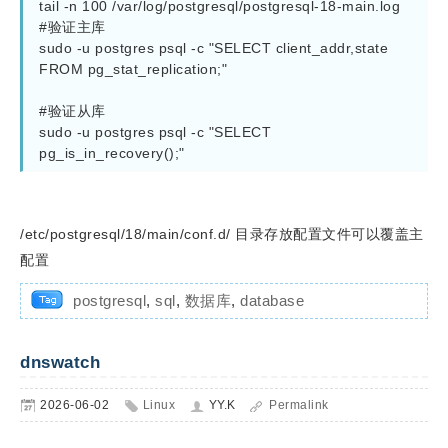
tail -n 100 /var/log/postgresql/postgresql-18-main.log

#验证主库

sudo -u postgres psql -c "SELECT client_addr,state 
FROM pg_stat_replication;"

#验证从库

sudo -u postgres psql -c "SELECT 
pg_is_in_recovery();"
/etc/postgresql/18/main/conf.d/ 目录存放配置文件可以覆盖主
配置
postgresql
,
sql
,
数据库
,
database
dnswatch
2026-06-02
Linux
YY.K
Permalink