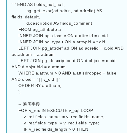
'''' END AS fields_not_null,

           pg_get_expr(ad.adbin, ad.adrelid) AS 
fields_default,

           d.description AS fields_comment

     FROM pg_attribute a

     INNER JOIN pg_class c ON a.attrelid = c.oid

     INNER JOIN pg_type t ON a.atttypid = t.oid

     LEFT JOIN pg_attrdef ad ON ad.adrelid = c.oid AND 
ad.adnum = a.attnum

     LEFT JOIN pg_description d ON d.objoid = c.oid 
AND d.objsubid = a.attnum

     WHERE a.attnum > 0 AND a.attisdropped = false 
AND c.oid = ' || v_oid || '

     ORDER BY a.attnum;

     ';

     -- 遍历字段

     FOR v_rec IN EXECUTE v_sql LOOP

         v_ret.fields_name := v_rec.fields_name;

         v_ret.fields_type := v_rec.fields_type;

         IF v_rec.fields_length > 0 THEN
