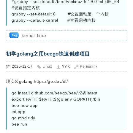
#grubby --set-default /boot/vmlinuz-5.19.0-ml.x86_64   
#设置指定内核

grubby --set-default 0         #设置启动第一个内核

kernel
,
linux
初学golang之用beego快速创建项目
2025-12-17
Linux
YY.K
Permalink
现安装golang https://go.dev/dl/
go install github.com/beego/bee/v2@latest

export PATH=$PATH:$(go env GOPATH)/bin

bee new app

cd app

go mod tidy

bee run