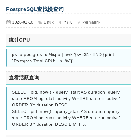
PostgreSQL查找慢查询
2026-01-10
Linux
YY.K
Permalink
统计CPU
ps -u postgres -o %cpu | awk '{s+=$1} END {print 
"Postgres Total CPU: " s "%"}'
查看活跃查询
SELECT pid, now() - query_start AS duration, query, 
state FROM pg_stat_activity WHERE state = 'active' 
ORDER BY duration DESC;

SELECT pid, now() - query_start AS duration, query, 
state FROM pg_stat_activity WHERE state = 'active' 
ORDER BY duration DESC LIMIT 5;