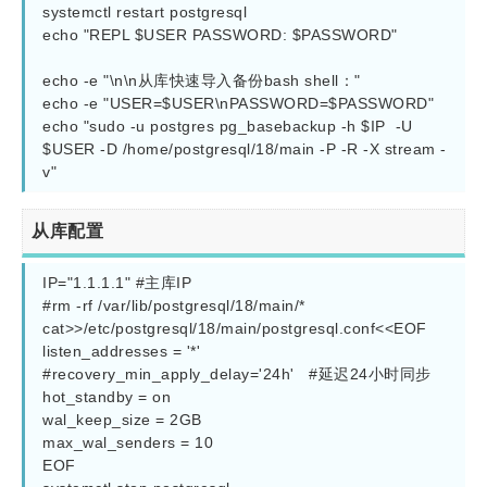
systemctl restart postgresql

echo "REPL $USER PASSWORD: $PASSWORD"

echo -e "\n\n从库快速导入备份bash shell："

echo -e "USER=$USER\nPASSWORD=$PASSWORD"

echo "sudo -u postgres pg_basebackup -h $IP  -U  
$USER -D /home/postgresql/18/main -P -R -X stream -
从库配置
IP="1.1.1.1" #主库IP

#rm -rf /var/lib/postgresql/18/main/*   

cat>>/etc/postgresql/18/main/postgresql.conf<<EOF

listen_addresses = '*'

#recovery_min_apply_delay='24h'   #延迟24小时同步

hot_standby = on

wal_keep_size = 2GB

max_wal_senders = 10

EOF
