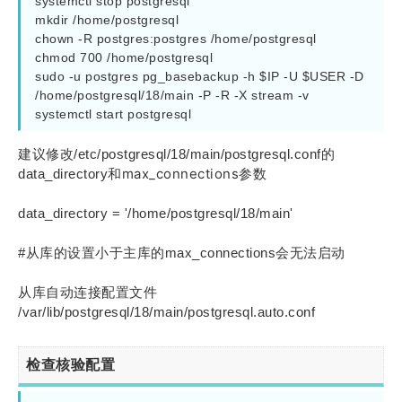
systemctl stop postgresql

mkdir /home/postgresql

chown -R postgres:postgres /home/postgresql

chmod 700 /home/postgresql

sudo -u postgres pg_basebackup -h $IP -U $USER -D 
/home/postgresql/18/main -P -R -X stream -v

systemctl start postgresql
建议修改/etc/postgresql/18/main/postgresql.conf的
max_connections参数
data_directory和
data_directory = '/home/postgresql/18/main'
#从库的设置小于主库的max_connections会无法启动
从库自动连接配置文件
/var/lib/postgresql/18/main/postgresql.auto.conf
检查核验配置