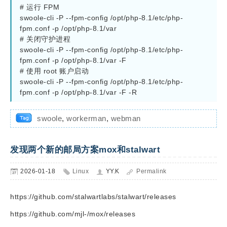
# 运行 FPM

swoole-cli -P --fpm-config /opt/php-8.1/etc/php-
fpm.conf -p /opt/php-8.1/var

# 关闭守护进程

swoole-cli -P --fpm-config /opt/php-8.1/etc/php-
fpm.conf -p /opt/php-8.1/var -F

# 使用 root 账户启动

swoole-cli -P --fpm-config /opt/php-8.1/etc/php-
fpm.conf -p /opt/php-8.1/var -F -R
swoole
,
workerman
,
webman
发现两个新的邮局方案mox和stalwart
2026-01-18
Linux
YY.K
Permalink
https://github.com/stalwartlabs/stalwart/releases
https://github.com/mjl-/mox/releases