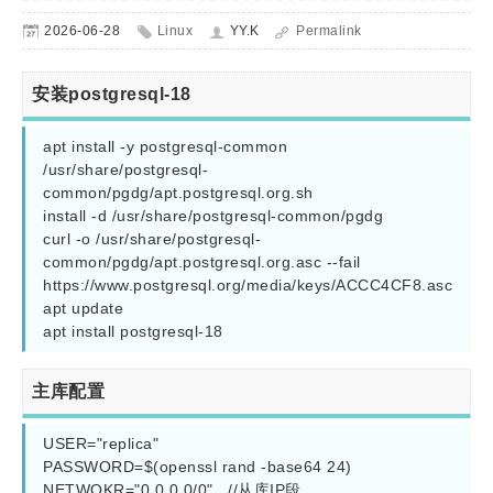
2026-06-28
Linux
YY.K
Permalink
安装postgresql-18
apt install -y postgresql-common

/usr/share/postgresql-
common/pgdg/apt.postgresql.org.sh

install -d /usr/share/postgresql-common/pgdg

curl -o /usr/share/postgresql-
common/pgdg/apt.postgresql.org.asc --fail 
https://www.postgresql.org/media/keys/ACCC4CF8.asc

apt update

apt install postgresql-18
主库配置
USER="replica"

PASSWORD=$(openssl rand -base64 24)

NETWOKR="0.0.0.0/0"   //从库IP段
