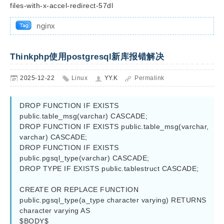
files-with-x-accel-redirect-57dl
nginx
Thinkphp使用postgresql新库报错解决
2025-12-22
Linux
YY.K
Permalink
DROP FUNCTION IF EXISTS 
public.table_msg(varchar) CASCADE;

DROP FUNCTION IF EXISTS public.table_msg(varchar, 
varchar) CASCADE;

DROP FUNCTION IF EXISTS 
public.pgsql_type(varchar) CASCADE;

DROP TYPE IF EXISTS public.tablestruct CASCADE;

CREATE OR REPLACE FUNCTION 
public.pgsql_type(a_type character varying) RETURNS 
character varying AS

$BODY$
