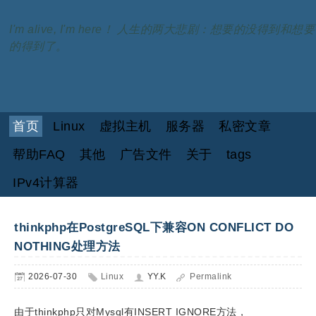
I'm alive, I'm here！ 人生的两大悲剧：想要的没得到和想要
的得到了。
首页
Linux
虚拟主机
服务器
私密文章
帮助FAQ
其他
广告文件
关于
tags
IPv4计算器
thinkphp在PostgreSQL下兼容ON CONFLICT DO
NOTHING处理方法
2026-07-30
Linux
YY.K
Permalink
由于thinkphp只对Mysql有INSERT IGNORE方法，