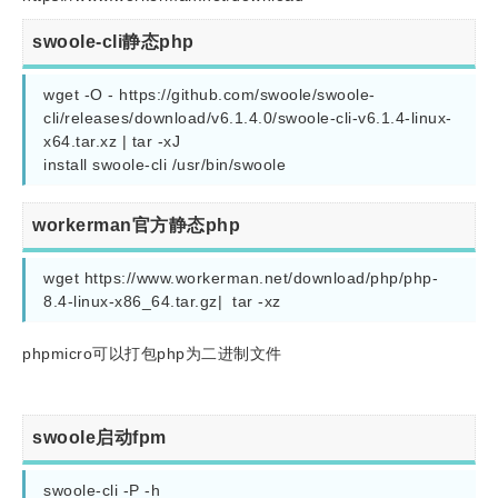
swoole-cli静态php
wget -O - https://github.com/swoole/swoole-
cli/releases/download/v6.1.4.0/swoole-cli-v6.1.4-linux-
x64.tar.xz | tar -xJ 

install swoole-cli /usr/bin/swoole
workerman官方静态php
wget https://www.workerman.net/download/php/php-
8.4-linux-x86_64.tar.gz|  tar -xz
phpmicro可以打包php为二进制文件
swoole启动fpm
swoole-cli -P -h
