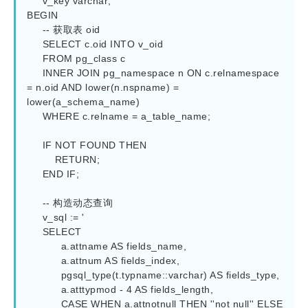
     v_key varchar;

BEGIN

     -- 获取表 oid

     SELECT c.oid INTO v_oid

     FROM pg_class c

     INNER JOIN pg_namespace n ON c.relnamespace 
= n.oid AND lower(n.nspname) = 
lower(a_schema_name)

     WHERE c.relname = a_table_name;

     IF NOT FOUND THEN

         RETURN;

     END IF;

     -- 构造动态查询

     v_sql := '

     SELECT

           a.attname AS fields_name,

           a.attnum AS fields_index,

           pgsql_type(t.typname::varchar) AS fields_type,

           a.atttypmod - 4 AS fields_length,

           CASE WHEN a.attnotnull THEN ''not null'' ELSE 