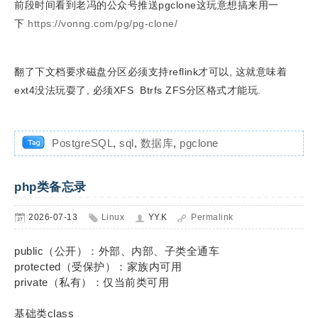
前段时间看到老冯的公众号推送pgclone这玩意想搞来用一
下
https://vonng.com/pg/pg-clone/
翻了下文档要求磁盘分区必须支持reflink才可以, 这就意味着
ext4没法玩耍
了, 必须
XFS
Btrfs ZFS分区格式才能玩.
PostgreSQL
,
sql
,
数据库
,
pgclone
php类备忘录
2026-07-13
Linux
YY.K
Permalink
public（公开）：外部、内部、子类全通车
protected（受保护）：家族内可用
private（私有）：仅当前类可用
基础类class