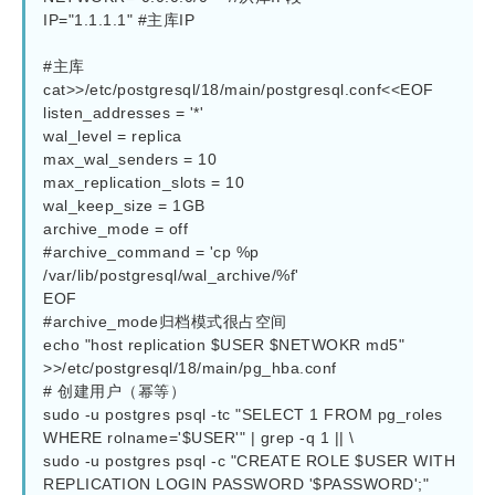
IP="1.1.1.1" #主库IP 

#主库

cat>>/etc/postgresql/18/main/postgresql.conf<<EOF

listen_addresses = '*'

wal_level = replica

max_wal_senders = 10

max_replication_slots = 10

wal_keep_size = 1GB

archive_mode = off

#archive_command = 'cp %p 
/var/lib/postgresql/wal_archive/%f'

EOF

#archive_mode归档模式很占空间

echo "host replication $USER $NETWOKR md5" 
>>/etc/postgresql/18/main/pg_hba.conf

# 创建用户（幂等）

sudo -u postgres psql -tc "SELECT 1 FROM pg_roles 
WHERE rolname='$USER'" | grep -q 1 || \

sudo -u postgres psql -c "CREATE ROLE $USER WITH 
REPLICATION LOGIN PASSWORD '$PASSWORD';"
