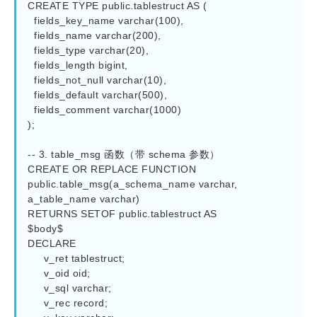
CREATE TYPE public.tablestruct AS (

  fields_key_name varchar(100),

  fields_name varchar(200),

  fields_type varchar(20),

  fields_length bigint,

  fields_not_null varchar(10),

  fields_default varchar(500),

  fields_comment varchar(1000)

);

-- 3. table_msg 函数（带 schema 参数）

CREATE OR REPLACE FUNCTION 
public.table_msg(a_schema_name varchar, 
a_table_name varchar)

RETURNS SETOF public.tablestruct AS

$body$

DECLARE

     v_ret tablestruct;

     v_oid oid;

     v_sql varchar;

     v_rec record;
