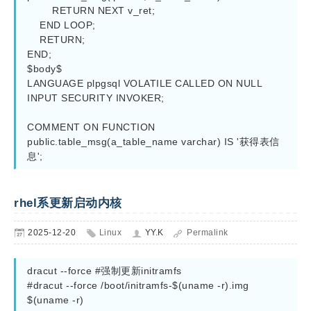
        RETURN NEXT v_ret;

    END LOOP;

    RETURN;

END;

$body$

LANGUAGE plpgsql VOLATILE CALLED ON NULL 
INPUT SECURITY INVOKER;

COMMENT ON FUNCTION 
public.table_msg(a_table_name varchar) IS '获得表信
息';
rhel系更新启动内核
2025-12-20
Linux
YY.K
Permalink
dracut --force #强制更新initramfs

#dracut --force /boot/initramfs-$(uname -r).img 
$(uname -r)
