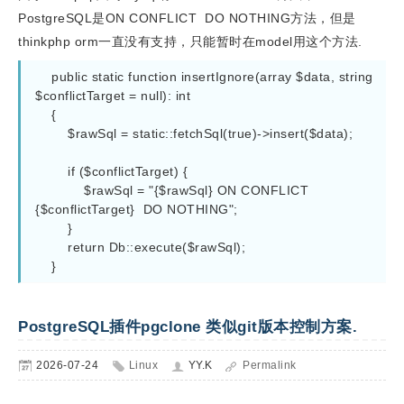
PostgreSQL是ON CONFLICT DO NOTHING方法，但是
thinkphp orm一直没有支持，只能暂时在model用这个方法.
    public static function insertIgnore(array $data, string 
$conflictTarget = null): int

    {

        $rawSql = static::fetchSql(true)->insert($data);

        if ($conflictTarget) {

            $rawSql = "{$rawSql} ON CONFLICT 
{$conflictTarget}  DO NOTHING";

        }

        return Db::execute($rawSql);

    }
PostgreSQL插件pgclone 类似git版本控制方案.
2026-07-24
Linux
YY.K
Permalink