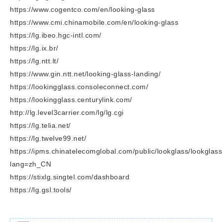
https://www.cogentco.com/en/looking-glass
https://www.cmi.chinamobile.com/en/looking-glass
https://lg.ibeo.hgc-intl.com/
https://lg.ix.br/
https://lg.ntt.lt/
https://www.gin.ntt.net/looking-glass-landing/
https://lookingglass.consoleconnect.com/
https://lookingglass.centurylink.com/
http://lg.level3carrier.com/lg/lg.cgi
https://lg.telia.net/
https://lg.twelve99.net/
https://ipms.chinatelecomglobal.com/public/lookglass/lookglas
lang=zh_CN
https://stixlg.singtel.com/dashboard
https://lg.gsl.tools/