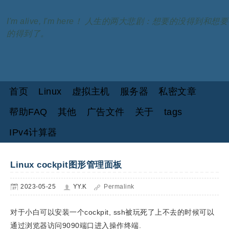
I'm alive, I'm here！ 人生的两大悲剧：想要的没得到和想要
的得到了。
首页
Linux
虚拟主机
服务器
私密文章
帮助FAQ
其他
广告文件
关于
tags
IPv4计算器
Linux cockpit图形管理面板
2023-05-25
YY.K
Permalink
对于小白可以安装一个cockpit, ssh被玩死了上不去的时候可以
通过浏览器访问9090端口进入操作终端.