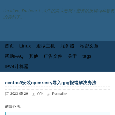
I'm alive, I'm here！ 人生的两大悲剧：想要的没得到和想要
的得到了。
首页
Linux
虚拟主机
服务器
私密文章
帮助FAQ
其他
广告文件
关于
tags
IPv4计算器
centos9安装openresty导入gpg报错解决办法
2023-05-29
YY.K
Permalink
解决办法: