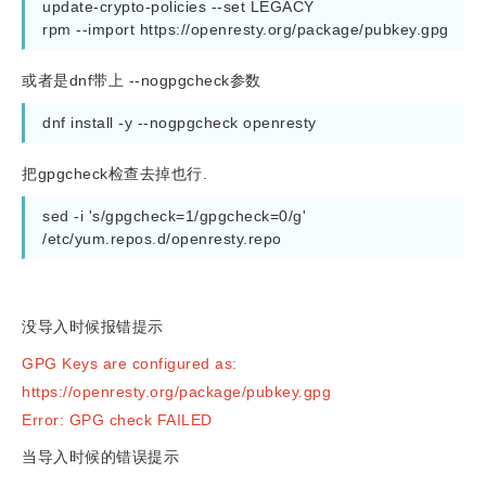
update-crypto-policies --set LEGACY

rpm --import https://openresty.org/package/pubkey.gpg
或者是dnf带上 --nogpgcheck参数
dnf install -y --nogpgcheck openresty 
把gpgcheck检查去掉也行.
sed -i 's/gpgcheck=1/gpgcheck=0/g'  
/etc/yum.repos.d/openresty.repo
没导入时候报错提示
GPG Keys are configured as:
https://openresty.org/package/pubkey.gpg
Error: GPG check FAILED
当导入时候的错误提示