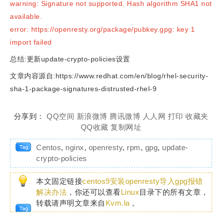
warning: Signature not supported. Hash algorithm SHA1 not
available.
error: https://openresty.org/package/pubkey.gpg: key 1
import failed
总结:更新update-crypto-policies设置
文章内容源自:https://www.redhat.com/en/blog/rhel-security-
sha-1-package-signatures-distrusted-rhel-9
分享到：
QQ空间
新浪微博
腾讯微博
人人网
打印
收藏夹
QQ收藏
复制网址
Centos
,
nginx
,
openresty
,
rpm
,
gpg
,
update-
crypto-policies
本文固定链接
centos9安装openresty导入gpg报错
解决办法
，你还可以查看
Linux
目录下的所有文章，
转载请声明文章来自
Kvm.la
。