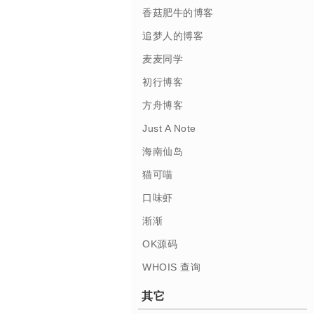
香菇肥牛的博客
追梦人的博客
麦麦同学
初行博客
方舟博客
Just A Note
海南仙岛
猫可喵
口味虾
渐渐
OK源码
WHOIS 查询
其它