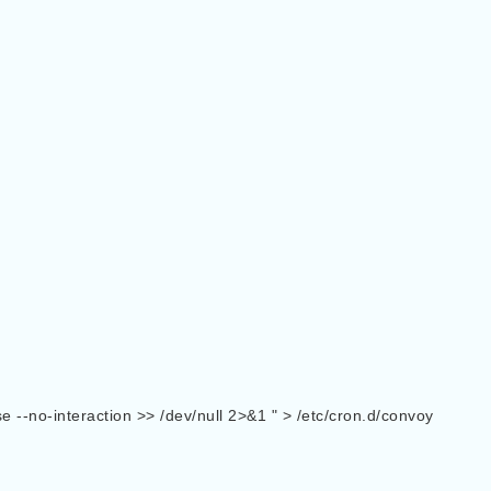
 --no-interaction >> /dev/null 2>&1 " > /etc/cron.d/convoy 
