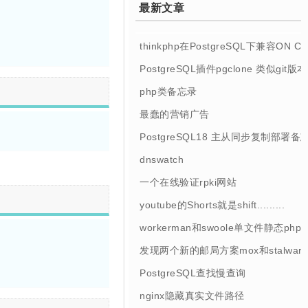
最新文章
thinkphp在PostgreSQL下兼容ON 
PostgreSQL插件pgclone 类似git
php类备忘录
最蠢的营销广告
PostgreSQL18 主从同步复制部署备
dnswatch
一个在线验证rpki网站
youtube的Shorts就是shift.........
workerman和swoole单文件静态php
发现两个新的邮局方案mox和stalwart
PostgreSQL查找慢查询
nginx隐藏真实文件路径