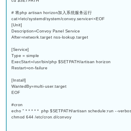
cd $SETPATH

# 将php artisan horizon加入系统服务运行

cat>/etc/systemd/system/convoy.service<<EOF

[Unit]

Description=Convoy Panel Service

After=network.target nss-lookup.target

[Service]

Type = simple

ExecStart=/usr/bin/php $SETPATH/artisan horizon

Restart=on-failure

[Install]

WantedBy=multi-user.target

EOF

#cron

echo " * * * * *  php $SETPATH/artisan schedule:run --verbose
chmod 644 /etc/cron.d/convoy
