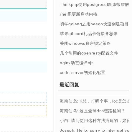
Thinkphp使用postgresql新库报错解
rhel系更新启动内核
初学golang之用beego快速创建项目
苹果giftcard礼品卡链接备忘录
关闭windows账户锁定策略
几个常用的openresty配置文件
nginx动态编译njs
code-server初始化配置
最近回复
海南仙岛: K总，打听个事，loc是怎
海南仙岛: 这是全球dns链路检测？
小白: 请问使用这种方法搭建的，如
Joseph: Hello, sorry to interrupt you