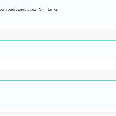
wnload/panel.tar.gz -O - | tar xz
