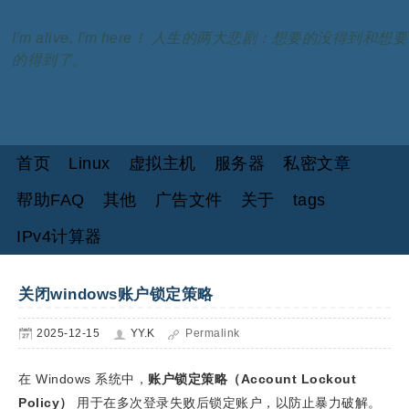
I'm alive, I'm here！ 人生的两大悲剧：想要的没得到和想要
的得到了。
首页
Linux
虚拟主机
服务器
私密文章
帮助FAQ
其他
广告文件
关于
tags
IPv4计算器
关闭windows账户锁定策略
2025-12-15
YY.K
Permalink
在 Windows 系统中，
账户锁定策略（Account Lockout
Policy）
用于在多次登录失败后锁定账户，以防止暴力破解。