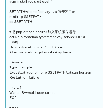
yum install redis git epel-*

SETPATH=/home/convoy  #设置安装目录

mkdir -p $SETPATH

cd $SETPATH

# 将php artisan horizon加入系统服务运行

cat>/etc/systemd/system/convoy.service<<EOF

[Unit]

Description=Convoy Panel Service

After=network.target nss-lookup.target

[Service]

Type = simple

ExecStart=/usr/bin/php $SETPATH/artisan horizon

Restart=on-failure

[Install]

WantedBy=multi-user.target

EOF

#cron
