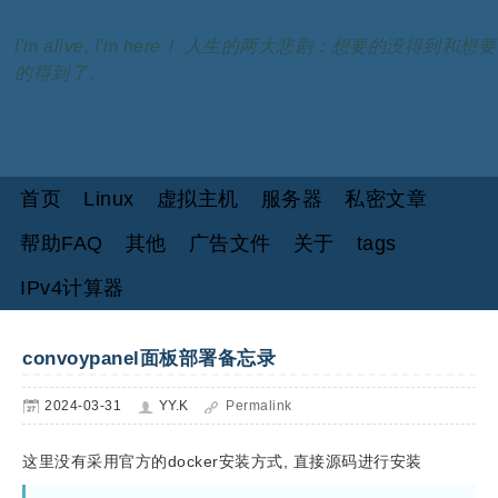
I'm alive, I'm here！ 人生的两大悲剧：想要的没得到和想要
的得到了。
首页
Linux
虚拟主机
服务器
私密文章
帮助FAQ
其他
广告文件
关于
tags
IPv4计算器
convoypanel面板部署备忘录
2024-03-31
YY.K
Permalink
这里没有采用官方的docker安装方式, 直接源码进行安装