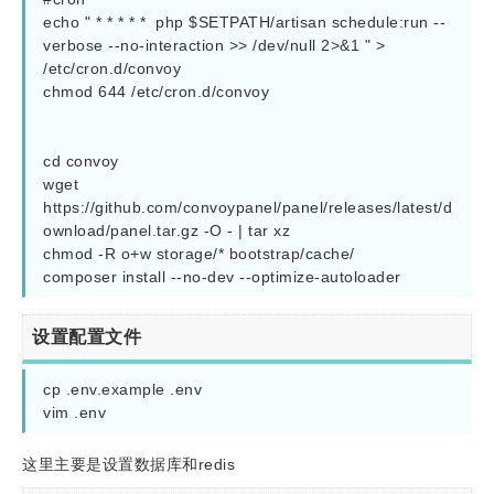
echo " * * * * *  php $SETPATH/artisan schedule:run --
verbose --no-interaction >> /dev/null 2>&1 " > 
/etc/cron.d/convoy 

chmod 644 /etc/cron.d/convoy

cd convoy

wget 
https://github.com/convoypanel/panel/releases/latest/d
ownload/panel.tar.gz -O - | tar xz

chmod -R o+w storage/* bootstrap/cache/

composer install --no-dev --optimize-autoloader
设置配置文件
cp .env.example .env

vim .env
这里主要是设置数据库和redis