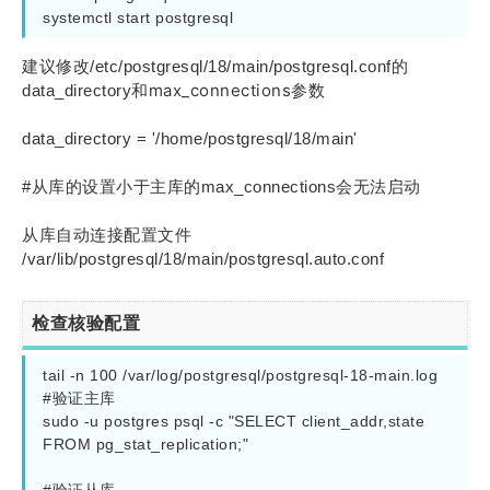
systemctl start postgresql
建议修改/etc/postgresql/18/main/postgresql.conf的
max_connections参数
data_directory和
data_directory = '/home/postgresql/18/main'
#从库的设置小于主库的max_connections会无法启动
从库自动连接配置文件
/var/lib/postgresql/18/main/postgresql.auto.conf
检查核验配置
tail -n 100 /var/log/postgresql/postgresql-18-main.log

#验证主库

sudo -u postgres psql -c "SELECT client_addr,state 
FROM pg_stat_replication;"
