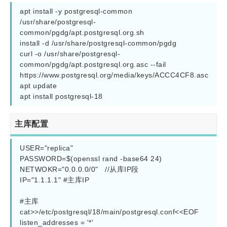
apt install -y postgresql-common

/usr/share/postgresql-
common/pgdg/apt.postgresql.org.sh

install -d /usr/share/postgresql-common/pgdg

curl -o /usr/share/postgresql-
common/pgdg/apt.postgresql.org.asc --fail 
https://www.postgresql.org/media/keys/ACCC4CF8.asc

apt update

apt install postgresql-18
主库配置
USER="replica"

PASSWORD=$(openssl rand -base64 24)

NETWOKR="0.0.0.0/0"   //从库IP段

IP="1.1.1.1" #主库IP 

#主库

cat>>/etc/postgresql/18/main/postgresql.conf<<EOF

listen_addresses = '*'
