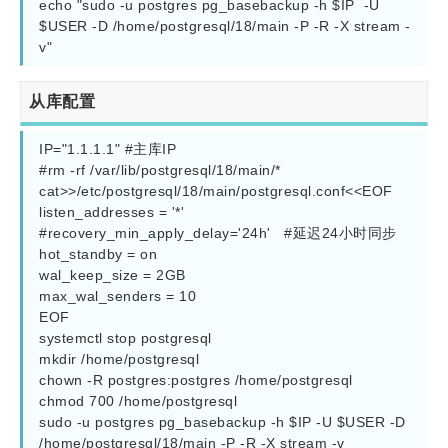
echo "sudo -u postgres pg_basebackup -h $IP  -U  
$USER -D /home/postgresql/18/main -P -R -X stream -
从库配置
IP="1.1.1.1" #主库IP

#rm -rf /var/lib/postgresql/18/main/*   

cat>>/etc/postgresql/18/main/postgresql.conf<<EOF

listen_addresses = '*'

#recovery_min_apply_delay='24h'   #延迟24小时同步

hot_standby = on

wal_keep_size = 2GB

max_wal_senders = 10

EOF

systemctl stop postgresql

mkdir /home/postgresql

chown -R postgres:postgres /home/postgresql

chmod 700 /home/postgresql

sudo -u postgres pg_basebackup -h $IP -U $USER -D 
/home/postgresql/18/main -P -R -X stream -v
