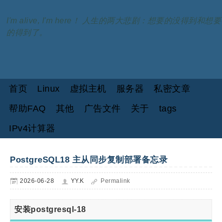
I'm alive, I'm here！ 人生的两大悲剧：想要的没得到和想要
的得到了。
首页
Linux
虚拟主机
服务器
私密文章
帮助FAQ
其他
广告文件
关于
tags
IPv4计算器
PostgreSQL18 主从同步复制部署备忘录
2026-06-28
YY.K
Permalink
安装postgresql-18