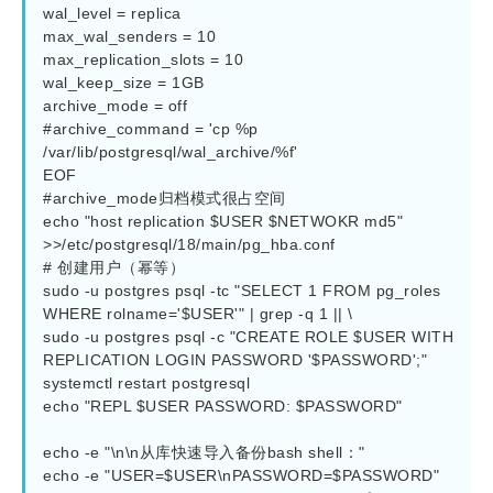
wal_level = replica

max_wal_senders = 10

max_replication_slots = 10

wal_keep_size = 1GB

archive_mode = off

#archive_command = 'cp %p 
/var/lib/postgresql/wal_archive/%f'

EOF

#archive_mode归档模式很占空间

echo "host replication $USER $NETWOKR md5" 
>>/etc/postgresql/18/main/pg_hba.conf

# 创建用户（幂等）

sudo -u postgres psql -tc "SELECT 1 FROM pg_roles 
WHERE rolname='$USER'" | grep -q 1 || \

sudo -u postgres psql -c "CREATE ROLE $USER WITH 
REPLICATION LOGIN PASSWORD '$PASSWORD';"

systemctl restart postgresql

echo "REPL $USER PASSWORD: $PASSWORD"

echo -e "\n\n从库快速导入备份bash shell："

echo -e "USER=$USER\nPASSWORD=$PASSWORD"
