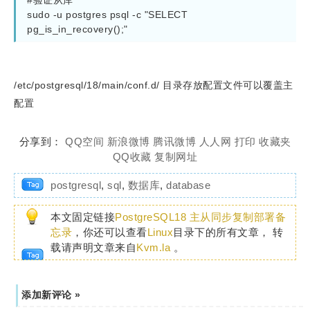
#验证从库

sudo -u postgres psql -c "SELECT 
pg_is_in_recovery();"
/etc/postgresql/18/main/conf.d/ 目录存放配置文件可以覆盖主
配置
分享到：
QQ空间
新浪微博
腾讯微博
人人网
打印
收藏夹
QQ收藏
复制网址
postgresql
,
sql
,
数据库
,
database
本文固定链接
PostgreSQL18 主从同步复制部署备
忘录
，你还可以查看
Linux
目录下的所有文章， 转
载请声明文章来自
Kvm.la
。
添加新评论 »