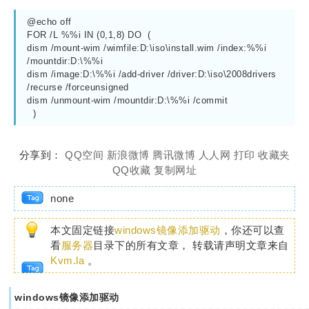
@echo off
FOR /L %%i IN (0,1,8) DO  (
dism /mount-wim /wimfile:D:\iso\install.wim /index:%%i 
/mountdir:D:\%%i
dism /image:D:\%%i /add-driver /driver:D:\iso\2008drivers 
/recurse /forceunsigned
dism /unmount-wim /mountdir:D:\%%i /commit
  )
分享到：
QQ空间
新浪微博
腾讯微博
人人网
打印
收藏夹
QQ收藏
复制网址
none
本文固定链接
windows镜像添加驱动
，你还可以查
看
服务器
目录下的所有文章， 转载请声明文章来自
Kvm.la
。
windows镜像添加驱动