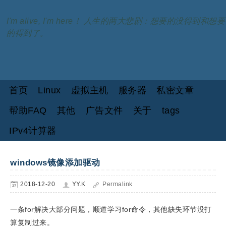
I'm alive, I'm here！ 人生的两大悲剧：想要的没得到和想要
的得到了。
首页
Linux
虚拟主机
服务器
私密文章
帮助FAQ
其他
广告文件
关于
tags
IPv4计算器
windows镜像添加驱动
2018-12-20
YY.K
Permalink
一条for解决大部分问题，顺道学习for命令，其他缺失环节没打
算复制过来。