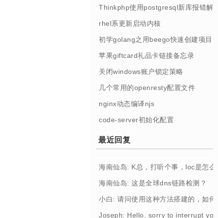
Thinkphp使用postgresql新库报错解
rhel系更新启动内核
初学golang之用beego快速创建项目
苹果giftcard礼品卡链接备忘录
关闭windows账户锁定策略
几个常用的openresty配置文件
nginx动态编译njs
code-server初始化配置
最近回复
海南仙岛: K总，打听个事，loc是怎
海南仙岛: 这是全球dns链路检测？
小白: 请问使用这种方法搭建的，如
Joseph: Hello, sorry to interrupt you