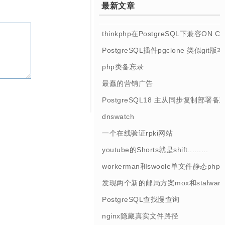
最新文章
thinkphp在PostgreSQL下兼容ON 
PostgreSQL插件pgclone 类似git
php类备忘录
最蠢的营销广告
PostgreSQL18 主从同步复制部署备
dnswatch
一个在线验证rpki网站
youtube的Shorts就是shift.........
workerman和swoole单文件静态php
发现两个新的邮局方案mox和stalwart
PostgreSQL查找慢查询
nginx隐藏真实文件路径