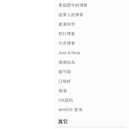
香菇肥牛的博客
追梦人的博客
麦麦同学
初行博客
方舟博客
Just A Note
海南仙岛
猫可喵
口味虾
渐渐
OK源码
WHOIS 查询
其它