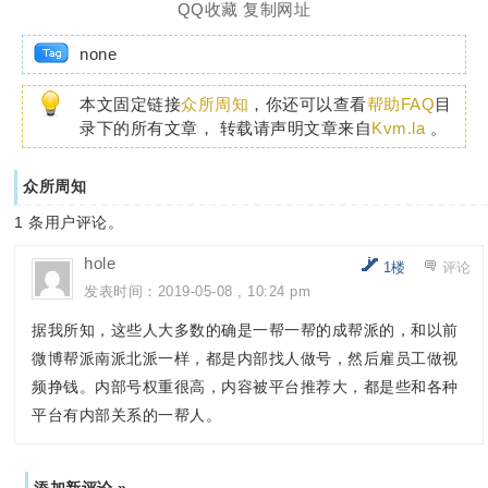
QQ收藏
复制网址
none
本文固定链接
众所周知
，你还可以查看
帮助FAQ
目
录下的所有文章， 转载请声明文章来自
Kvm.la
。
众所周知
1
条用户评论。
hole
1楼
评论
发表时间：2019-05-08 , 10:24 pm
据我所知，这些人大多数的确是一帮一帮的成帮派的，和以前
微博帮派南派北派一样，都是内部找人做号，然后雇员工做视
频挣钱。内部号权重很高，内容被平台推荐大，都是些和各种
平台有内部关系的一帮人。