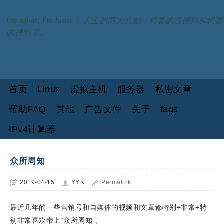
I'm alive, I'm here！ 人生的两大悲剧：想要的没得到和想要
的得到了。
首页
Linux
虚拟主机
服务器
私密文章
帮助FAQ
其他
广告文件
关于
tags
IPv4计算器
众所周知
2019-04-15
YY.K
Permalink
最近几年的一些营销号和自媒体的视频和文章都特别+非常+特
别非常喜欢带上“众所周知”。