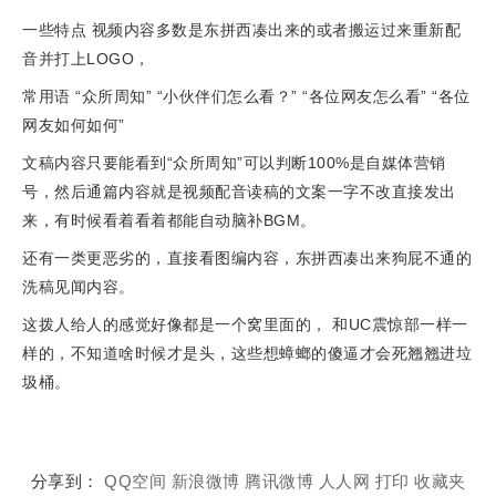
一些特点 视频内容多数是东拼西凑出来的或者搬运过来重新配
音并打上LOGO，
常用语 “众所周知” “小伙伴们怎么看？” “各位网友怎么看” “各位
网友如何如何”
文稿内容只要能看到“众所周知”可以判断100%是自媒体营销
号，然后通篇内容就是视频配音读稿的文案一字不改直接发出
来，有时候看着看着都能自动脑补BGM。
还有一类更恶劣的，直接看图编内容，东拼西凑出来狗屁不通的
洗稿见闻内容。
这拨人给人的感觉好像都是一个窝里面的， 和UC震惊部一样一
样的，不知道啥时候才是头，这些想蟑螂的傻逼才会死翘翘进垃
圾桶。
分享到：
QQ空间
新浪微博
腾讯微博
人人网
打印
收藏夹