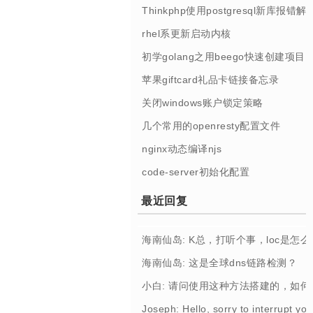
Thinkphp使用postgresql新库报错解
rhel系更新启动内核
初学golang之用beego快速创建项目
苹果giftcard礼品卡链接备忘录
关闭windows账户锁定策略
几个常用的openresty配置文件
nginx动态编译njs
code-server初始化配置
最近回复
海南仙岛: K总，打听个事，loc是怎
海南仙岛: 这是全球dns链路检测？
小白: 请问使用这种方法搭建的，如
Joseph: Hello, sorry to interrupt you