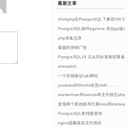
最新文章
thinkphp在PostgreSQL下兼容ON 
PostgreSQL插件pgclone 类似git
php类备忘录
最蠢的营销广告
PostgreSQL18 主从同步复制部署备
dnswatch
一个在线验证rpki网站
youtube的Shorts就是shift.........
workerman和swoole单文件静态php
发现两个新的邮局方案mox和stalwart
PostgreSQL查找慢查询
nginx隐藏真实文件路径