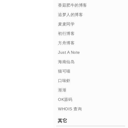
香菇肥牛的博客
追梦人的博客
麦麦同学
初行博客
方舟博客
Just A Note
海南仙岛
猫可喵
口味虾
渐渐
OK源码
WHOIS 查询
其它