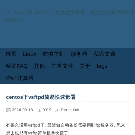
I'm alive, I'm here！ 人生的两大悲剧：想要的没得到和想要
的得到了。
首页
Linux
虚拟主机
服务器
私密文章
帮助FAQ
其他
广告文件
关于
tags
IPv4计算器
centos下vsftpd简易快速部署
2020-09-18
YY.K
Permalink
有很久没用vsftpd了, 最近做自动备份需要用到ftp服务器, 思来
想去也只有vsftp简单粗暴快捷了.