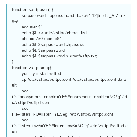
function setftpuser() { 

	setpassword=`openssl rand -base64 12|tr -dc _A-Z-a-z-
0-9`;

	adduser $1

	echo $1 >> /etc/vsftpd/chroot_list

	chmod 750 /home/$1

	echo $1:$setpassword|chpasswd

	echo $1 $setpassword;

	echo $1 $setpassword > /root/vsftp.txt;

}

function vsftp-setup{

	yum -y install vsftpd

	cp /etc/vsftpd/vsftpd.conf /etc/vsftpd/vsftpd.conf.defa
ult

	sed -
i 's#anonymous_enable=YES#anonymous_enable=NO#g' /et
c/vsftpd/vsftpd.conf

	sed -
i 's#listen=NO#listen=YES#g' /etc/vsftpd/vsftpd.conf

	sed -
i 's#listen_ipv6=YES#listen_ipv6=NO#g' /etc/vsftpd/vsftpd.c
onf
