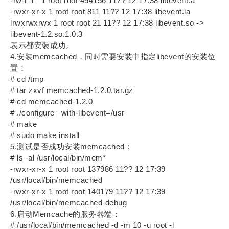
-rw-r–r– 1 root root 454156 11?? 12 17:38 libevent.a
-rwxr-xr-x 1 root root 811 11?? 12 17:38 libevent.la
lrwxrwxrwx 1 root root 21 11?? 12 17:38 libevent.so ->
libevent-1.2.so.1.0.3
表示都安装成功。
4.安装memcached，同时需要安装中指定libevent的安装位
置：
# cd /tmp
# tar zxvf memcached-1.2.0.tar.gz
# cd memcached-1.2.0
# ./configure –with-libevent=/usr
# make
# sudo make install
5.测试是否成功安装memcached：
# ls -al /usr/local/bin/mem*
-rwxr-xr-x 1 root root 137986 11?? 12 17:39
/usr/local/bin/memcached
-rwxr-xr-x 1 root root 140179 11?? 12 17:39
/usr/local/bin/memcached-debug
6.启动Memcache的服务器端：
# /usr/local/bin/memcached -d -m 10 -u root -l