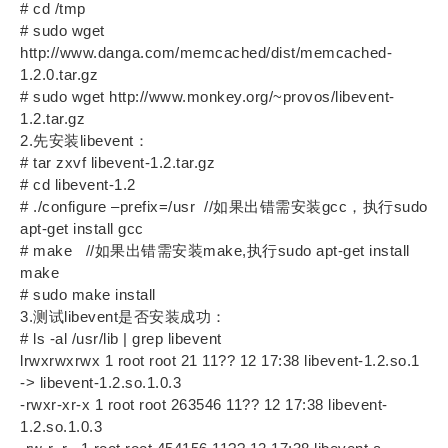
# cd /tmp
# sudo wget
http://www.danga.com/memcached/dist/memcached-
1.2.0.tar.gz
# sudo wget http://www.monkey.org/~provos/libevent-
1.2.tar.gz
2.先安装libevent：
# tar zxvf libevent-1.2.tar.gz
# cd libevent-1.2
# ./configure –prefix=/usr //如果出错需安装gcc，执行sudo
apt-get install gcc
# make //如果出错需安装make,执行sudo apt-get install
make
# sudo make install
3.测试libevent是否安装成功：
# ls -al /usr/lib | grep libevent
lrwxrwxrwx 1 root root 21 11?? 12 17:38 libevent-1.2.so.1
-> libevent-1.2.so.1.0.3
-rwxr-xr-x 1 root root 263546 11?? 12 17:38 libevent-
1.2.so.1.0.3