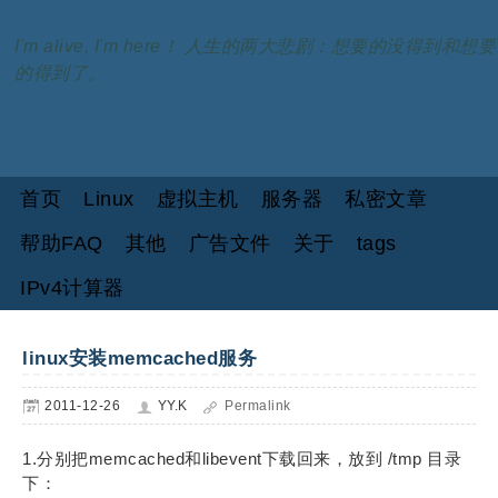
I'm alive, I'm here！ 人生的两大悲剧：想要的没得到和想要
的得到了。
首页
Linux
虚拟主机
服务器
私密文章
帮助FAQ
其他
广告文件
关于
tags
IPv4计算器
linux安装memcached服务
2011-12-26
YY.K
Permalink
1.分别把memcached和libevent下载回来，放到 /tmp 目录
下：