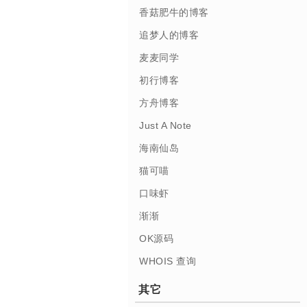
香菇肥牛的博客
追梦人的博客
麦麦同学
初行博客
方舟博客
Just A Note
海南仙岛
猫可喵
口味虾
渐渐
OK源码
WHOIS 查询
其它