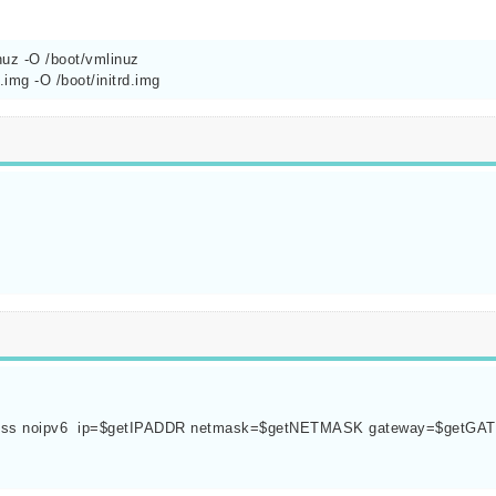
nuz -O /boot/vmlinuz

.img -O /boot/initrd.img
s headless noipv6  ip=$getIPADDR netmask=$getNETMASK gateway=$getG