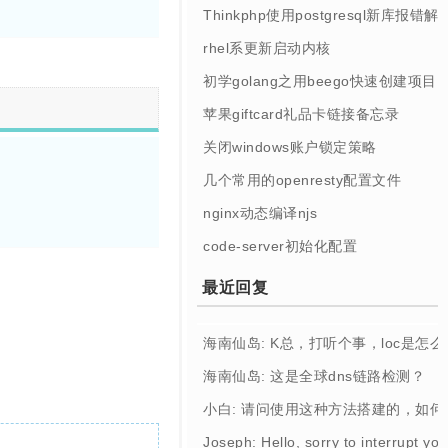
Thinkphp使用postgresql新库报错解
rhel系更新启动内核
初学golang之用beego快速创建项目
苹果giftcard礼品卡链接备忘录
关闭windows账户锁定策略
几个常用的openresty配置文件
nginx动态编译njs
code-server初始化配置
最近回复
海南仙岛: K总，打听个事，loc是怎
海南仙岛: 这是全球dns链路检测？
小白: 请问使用这种方法搭建的，如
Joseph: Hello, sorry to interrupt you