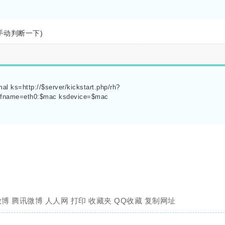
自己手动判断一下)
al ks=http://$server/kickstart.php/rh?
 ifname=eth0:$mac ksdevice=$mac

微博
腾讯微博
人人网
打印
收藏夹
QQ收藏
复制网址