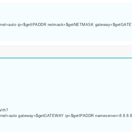
ernel=auto ip=$getIPADDR netmask=$getNETMASK gateway=$getGATE
p/rh?
ernel=auto gateway=$getGATEWAY ip=$getIPADDR nameserver=8.8.8.8