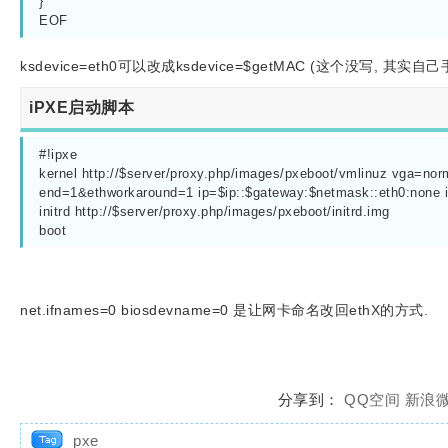
}

EOF
ksdevice=eth0可以改成ksdevice=$getMAC (这个没写, 其实
iPXE启动脚本
#!ipxe

kernel http://$server/proxy.php/images/pxeboot/vmlinuz vga=norm
end=1&ethworkaround=1 ip=$ip::$gateway:$netmask::eth0:none
initrd http://$server/proxy.php/images/pxeboot/initrd.img

boot
net.ifnames=0 biosdevname=0 是让网卡命名改回ethX的方式.
分享到：
QQ空间
新浪
pxe