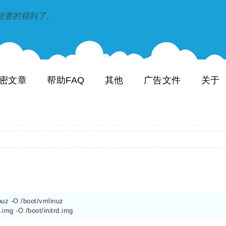
到和想要的得到了。
密文章
帮助FAQ
其他
广告文件
关于
nuz -O /boot/vmlinuz

.img -O /boot/initrd.img