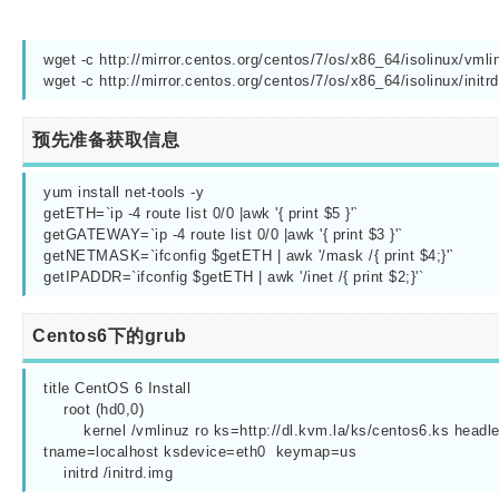
wget -c http://mirror.centos.org/centos/7/os/x86_64/isolinux/vmli
wget -c http://mirror.centos.org/centos/7/os/x86_64/isolinux/initrd
预先准备获取信息
yum install net-tools -y 

getETH=`ip -4 route list 0/0 |awk '{ print $5 }'`

getGATEWAY=`ip -4 route list 0/0 |awk '{ print $3 }'`

getNETMASK=`ifconfig $getETH | awk '/mask /{ print $4;}'`

getIPADDR=`ifconfig $getETH | awk '/inet /{ print $2;}'`
Centos6下的grub
title CentOS 6 Install 

    root (hd0,0)

        kernel /vmlinuz ro ks=http://dl.kvm.la/ks/centos6.k
tname=localhost ksdevice=eth0  keymap=us

    initrd /initrd.img