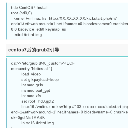
title CentOS7 Install

root (hd0,0)

  kernel /vmlinuz ks=http://XX.XX.XX.XX/kickstart.php/rh?
end=1&ethworkaround=1 net.ifnames=0 biosdevname=0 crashk
8.8 ksdevice=eth0 keymap=us

  initrd /initrd.img
centos7后的grub2引导
cat>>/etc/grub.d/40_custom<<EOF

menuentry 'Netinstall' {

        load_video

        set gfxpayload=keep

        insmod gzio

        insmod part_gpt

        insmod xfs

        set root='hd0,gpt2'

        linux16 /vmlinuz ro ks='http://103.xxx.xxx.xxx/kickstart.ph
end=1&ethworkaround=1' net.ifnames=0 biosdevname=0 crashk
sk=$getNETMASK

        initrd16 /initrd.img
