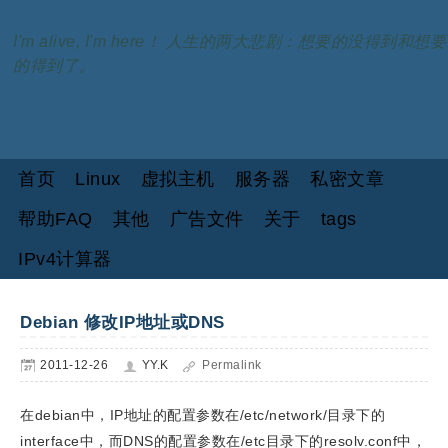
I'm alive, I'm here！ 人生的两大悲剧：想要的没得到和想要
的得到了。
首页
Linux
虚拟主机
服务器
私密文章
帮助FAQ
其他
广告文件
关于
tags
IPv4计算器
Debian 修改IP地址或DNS
2011-12-26
YY.K
Permalink
在debian中，IP地址的配置参数在/etc/network/目录下的
interface中，而DNS的配置参数在/etc目录下的resolv.conf中，