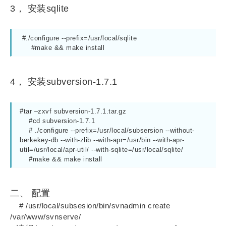
3， 安装sqlite
 #./configure --prefix=/usr/local/sqlite

     #make && make install
4， 安装subversion-1.7.1
#tar –zxvf subversion-1.7.1.tar.gz

    #cd subversion-1.7.1

    # ./configure --prefix=/usr/local/subsersion --without-
berkekey-db --with-zlib --with-apr=/usr/bin --with-apr-
util=/usr/local/apr-util/ --with-sqlite=/usr/local/sqlite/

    #make && make install
二、 配置
# /usr/local/subsesion/bin/svnadmin create
/var/www/svnserve/