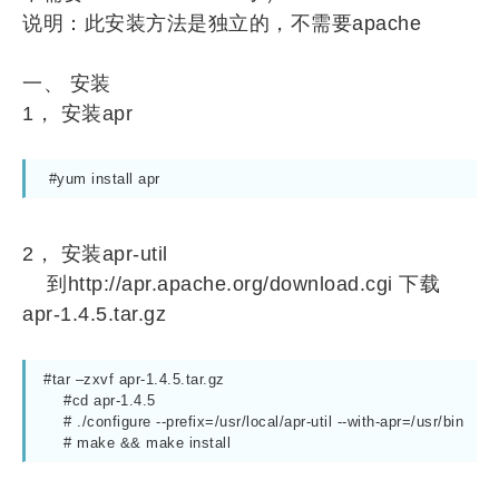
说明：此安装方法是独立的，不需要apache
一、 安装
1， 安装apr
 #yum install apr
2， 安装apr-util
到http://apr.apache.org/download.cgi 下载
apr-1.4.5.tar.gz
#tar –zxvf apr-1.4.5.tar.gz

    #cd apr-1.4.5

    # ./configure --prefix=/usr/local/apr-util --with-apr=/usr/bin

    # make && make install