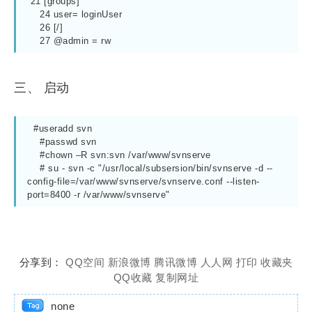
 21 [groups]

    24 user= loginUser

    26 [/]

    27 @admin = rw
三、 启动
  #useradd svn

    #passwd svn

    #chown –R svn:svn /var/www/svnserve

    # su - svn -c "/usr/local/subsersion/bin/svnserve -d --
config-file=/var/www/svnserve/svnserve.conf --listen-
port=8400 -r /var/www/svnserve"
分享到：
QQ空间
新浪微博
腾讯微博
人人网
打印
收藏夹
QQ收藏
复制网址
none