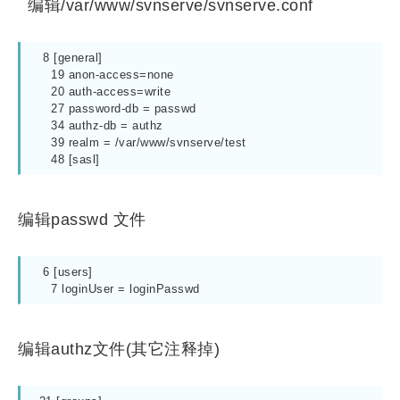
编辑/var/www/svnserve/svnserve.conf
  8 [general]

    19 anon-access=none

    20 auth-access=write

    27 password-db = passwd

    34 authz-db = authz

    39 realm = /var/www/svnserve/test

    48 [sasl]
编辑passwd 文件
  6 [users]

    7 loginUser = loginPasswd
编辑authz文件(其它注释掉)