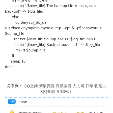
if [ -f $new_file ]; then
echo "[$new_file] The backup file is exist, can't
backup!" >> $log_file;
else
cd $mysql_bk_dir
/usr/local/mysql/bin/mysqldump --opt $i -p$password >
$dump_file
tar zcf $new_file $dump_file >> $log_file 2>&1
echo "[$new_file] Backup success!" >> $log_file
rm -rf $dump_file
fi
sleep 15
done
分享到：
QQ空间
新浪微博
腾讯微博
人人网
打印
收藏夹
QQ收藏
复制网址
none