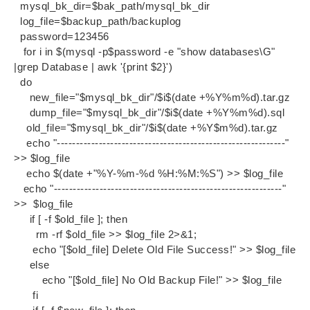
mysql_bk_dir=$bak_path/mysql_bk_dir
log_file=$backup_path/backuplog
password=123456
for i in $(mysql -p$password -e "show databases\G"
|grep Database | awk '{print $2}')
do
new_file="$mysql_bk_dir"/$i$(date +%Y%m%d).tar.gz
dump_file="$mysql_bk_dir"/$i$(date +%Y%m%d).sql
old_file="$mysql_bk_dir"/$i$(date +%Y$m%d).tar.gz
echo "------------------------------------------------------------"
>> $log_file
echo $(date +"%Y-%m-%d %H:%M:%S") >> $log_file
echo "------------------------------------------------------------"
>> $log_file
if [ -f $old_file ]; then
rm -rf $old_file >> $log_file 2>&1;
echo "[$old_file] Delete Old File Success!" >> $log_file
else
echo "[$old_file] No Old Backup File!" >> $log_file
fi