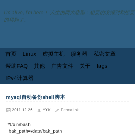
I'm alive, I'm here！ 人生的两大悲剧：想要的没得到和想要
的得到了。
首页
Linux
虚拟主机
服务器
私密文章
帮助FAQ
其他
广告文件
关于
tags
IPv4计算器
mysql自动备份shell脚本
2011-12-26
YY.K
Permalink
#!/bin/bash
bak_path=/data/bak_path