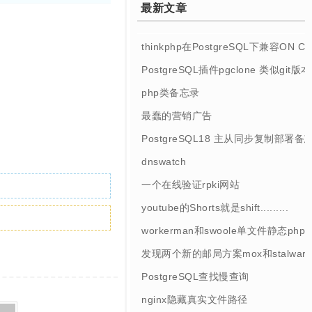
最新文章
thinkphp在PostgreSQL下兼容ON 
PostgreSQL插件pgclone 类似git
php类备忘录
最蠢的营销广告
PostgreSQL18 主从同步复制部署备
dnswatch
一个在线验证rpki网站
youtube的Shorts就是shift.........
workerman和swoole单文件静态php
发现两个新的邮局方案mox和stalwart
PostgreSQL查找慢查询
nginx隐藏真实文件路径