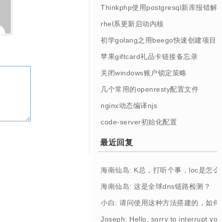
Thinkphp使用postgresql新库报错解
rhel系更新启动内核
初学golang之用beego快速创建项目
苹果giftcard礼品卡链接备忘录
关闭windows账户锁定策略
几个常用的openresty配置文件
nginx动态编译njs
code-server初始化配置
最近回复
海南仙岛: K总，打听个事，loc是怎
海南仙岛: 这是全球dns链路检测？
小白: 请问使用这种方法搭建的，如
Joseph: Hello, sorry to interrupt you