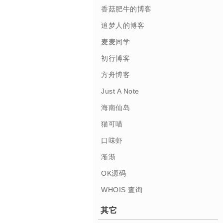
香菇肥牛的博客
追梦人的博客
麦麦同学
初行博客
方舟博客
Just A Note
海南仙岛
猫可喵
口味虾
渐渐
OK源码
WHOIS 查询
其它