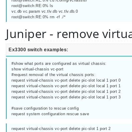
root@switch:RE:0% cd /config/vchassis/

root@switch:RE:0% ls

vc.db vc.param vc.tlv.db vc.tlv.db.0

root@switch:RE:0% rm -rf ./*
Juniper - remove virtua
Ex3300 switch examples:
#show what ports are configured as virtual chassis:

show virtual-chassis vc-port

#request removal of the virtual chassis ports:

request virtual-chassis vc-port delete pic-slot local 1 port 0

request virtual-chassis vc-port delete pic-slot local 1 port 1

request virtual-chassis vc-port delete pic-slot local 1 port 2

request virtual-chassis vc-port delete pic-slot local 1 port 3

#save configuration to rescue config

request system configuration rescue save
request virtual-chassis vc-port delete pic-slot 1 port 2