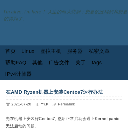
I'm alive, I'm here！ 人生的两大悲剧：想要的没得到和想要
的得到了。
首页
Linux
虚拟主机
服务器
私密文章
帮助FAQ
其他
广告文件
关于
tags
IPv4计算器
在AMD Ryzen机器上安装Centos7运行办法
2021-07-20
YY.K
Permalink
先在机器上安装好Centos7, 然后正常启动会遇上Kernel panic
无法启动的问题.