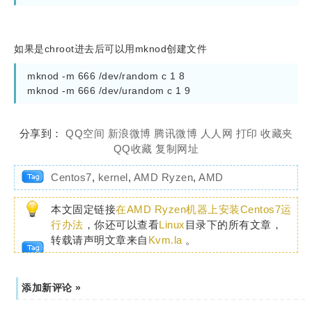
如果是chroot进去后可以用mknod创建文件
mknod -m 666 /dev/random c 1 8

mknod -m 666 /dev/urandom c 1 9
分享到：
QQ空间
新浪微博
腾讯微博
人人网
打印
收藏夹
QQ收藏
复制网址
Centos7
,
kernel
,
AMD Ryzen
,
AMD
本文固定链接
在AMD Ryzen机器上安装Centos7运
行办法
，你还可以查看
Linux
目录下的所有文章，
转载请声明文章来自
Kvm.la
。
添加新评论 »