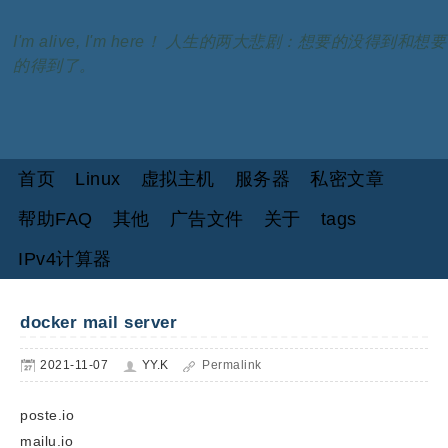
I'm alive, I'm here！ 人生的两大悲剧：想要的没得到和想要
的得到了。
首页
Linux
虚拟主机
服务器
私密文章
帮助FAQ
其他
广告文件
关于
tags
IPv4计算器
docker mail server
2021-11-07
YY.K
Permalink
poste.io
mailu.io