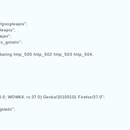
/googleapis";

eapis";

jax";

s_gstatic";

ating http_500 http_502 http_503 http_504;
