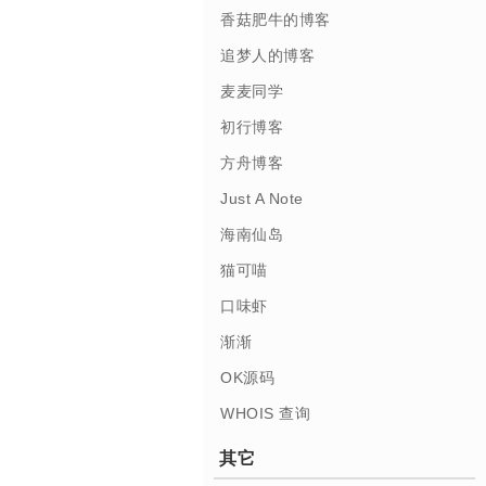
香菇肥牛的博客
追梦人的博客
麦麦同学
初行博客
方舟博客
Just A Note
海南仙岛
猫可喵
口味虾
渐渐
OK源码
WHOIS 查询
其它