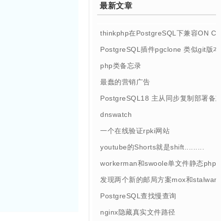
最新文章
thinkphp在PostgreSQL下兼容ON 
PostgreSQL插件pgclone 类似git
php类备忘录
最蠢的营销广告
PostgreSQL18 主从同步复制部署备
dnswatch
一个在线验证rpki网站
youtube的Shorts就是shift.........
workerman和swoole单文件静态php
发现两个新的邮局方案mox和stalwart
PostgreSQL查找慢查询
nginx隐藏真实文件路径