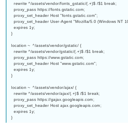
  rewrite ^/assets/vendor/fonts_gstatic/(.+)$ /$1 break;

  proxy_pass https://fonts.gstatic.com;

  proxy_set_header Host "fonts.gstatic.com";

  proxy_set_header User-Agent "Mozilla/5.0 (Windows NT 10.0; WOW64; rv:37.0) Gecko/20100101 Firefox/37.0";

  expires 1y;

}

location ~  ^/assets/vendor/gstatic/ {

  rewrite ^/assets/vendor/gstatic/(.+)$ /$1 break;

  proxy_pass https://www.gstatic.com;

  proxy_set_header Host "www.gstatic.com";

  expires 1y;

}

location ~  ^/assets/vendor/ajax/ {

  rewrite ^/assets/vendor/ajax/(.+)$ /$1 break;

  proxy_pass https://gajax.googleapis.com;

  proxy_set_header Host ajax.googleapis.com;

  expires 1y;

}