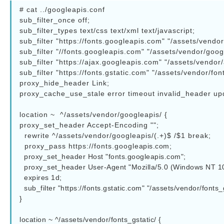
# cat ../googleapis.conf

sub_filter_once off;

sub_filter_types text/css text/xml text/javascript;

sub_filter "https://fonts.googleapis.com" "/assets/vendor
sub_filter "//fonts.googleapis.com" "/assets/vendor/googl
sub_filter "https://ajax.googleapis.com" "/assets/vendor/a
sub_filter "https://fonts.gstatic.com" "/assets/vendor/font
proxy_hide_header Link;

proxy_cache_use_stale error timeout invalid_header upd
location ~  ^/assets/vendor/googleapis/ {

proxy_set_header Accept-Encoding "";

  rewrite ^/assets/vendor/googleapis/(.+)$ /$1 break;

  proxy_pass https://fonts.googleapis.com;

  proxy_set_header Host "fonts.googleapis.com";

  proxy_set_header User-Agent "Mozilla/5.0 (Windows NT 10.0; WOW64; rv:37.0) Gecko/20100101 Firefox/37.0";

  expires 1d;

  sub_filter "https://fonts.gstatic.com" "/assets/vendor/fonts_gstatic";

}

location ~ ^/assets/vendor/fonts_gstatic/ {
