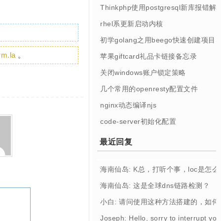
Thinkphp使用postgresql新库报错解
rhel系更新启动内核
初学golang之用beego快速创建项目
vm.la
。
苹果giftcard礼品卡链接备忘录
关闭windows账户锁定策略
几个常用的openresty配置文件
nginx动态编译njs
code-server初始化配置
最近回复
海南仙岛: K总，打听个事，loc是怎
海南仙岛: 这是全球dns链路检测？
小白: 请问使用这种方法搭建的，如
Joseph: Hello, sorry to interrupt you