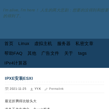
I'm alive, I'm here！ 人生的两大悲剧：想要的没得到和想要
的得到了。
首页
Linux
虚拟主机
服务器
私密文章
帮助FAQ
其他
广告文件
关于
tags
IPv4计算器
IPXE安装ESXI
2021-11-25
YY.K
Permalink
最近折腾得比较头大