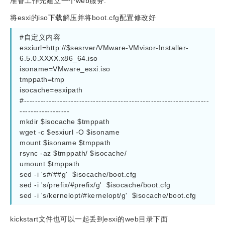
准备工作先建立一个web服务.
将esxi的iso下载解压并将boot.cfg配置修改好
#自定义内容

esxiurl=http://$sesrver/VMware-VMvisor-Installer-
6.5.0.XXXX.x86_64.iso

isoname=VMware_esxi.iso

tmppath=tmp

isocache=esxipath

#-------------------------------------------------------------------
------------------

mkdir $isocache $tmppath

wget -c $esxiurl -O $isoname

mount $isoname $tmppath

rsync -az $tmppath/ $isocache/

umount $tmppath

sed -i 's#/##g'  $isocache/boot.cfg

sed -i 's/prefix/#prefix/g'  $isocache/boot.cfg

kickstart文件也可以一起丢到esxi的web目录下面