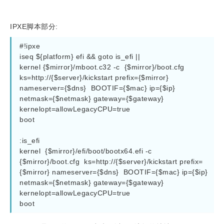
IPXE脚本部分:
#!ipxe

iseq ${platform} efi && goto is_efi ||

kernel {$mirror}/mboot.c32 -c  {$mirror}/boot.cfg  
ks=http://{$server}/kickstart prefix={$mirror} 
nameserver={$dns}  BOOTIF={$mac} ip={$ip}   
netmask={$netmask} gateway={$gateway} 
kernelopt=allowLegacyCPU=true

boot

:is_efi

kernel  {$mirror}/efi/boot/bootx64.efi -c  
{$mirror}/boot.cfg  ks=http://{$server}/kickstart prefix=
{$mirror} nameserver={$dns}  BOOTIF={$mac} ip={$ip}   
netmask={$netmask} gateway={$gateway} 
kernelopt=allowLegacyCPU=true
