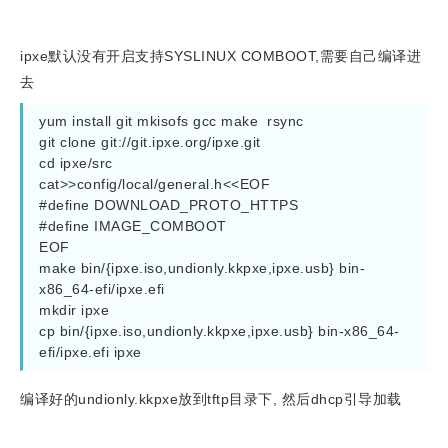
ipxe默认没有开启支持SYSLINUX COMBOOT,需要自己编译进
去
yum install git mkisofs gcc make  rsync

git clone git://git.ipxe.org/ipxe.git

cd ipxe/src

cat>>config/local/general.h<<EOF

#define DOWNLOAD_PROTO_HTTPS

#define IMAGE_COMBOOT

EOF

make bin/{ipxe.iso,undionly.kkpxe,ipxe.usb} bin-
x86_64-efi/ipxe.efi 

mkdir ipxe

cp bin/{ipxe.iso,undionly.kkpxe,ipxe.usb} bin-x86_64-
efi/ipxe.efi ipxe
编译好的undionly.kkpxe放到tftp目录下, 然后dhcp引导加载