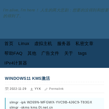
I'm alive, I'm here！ 人生的两大悲剧：想要的没得到和想要
的得到了。
首页
Linux
虚拟主机
服务器
私密文章
帮助FAQ
其他
广告文件
关于
tags
IPv4计算器
WINDOWS11 KMS激活
2022-11-29
YY.K
Permalink
slmgr -ipk W269N-WFGWX-YVC9B-4J6C9-T83GX

slmgr -skms kms.0t.net.cn
