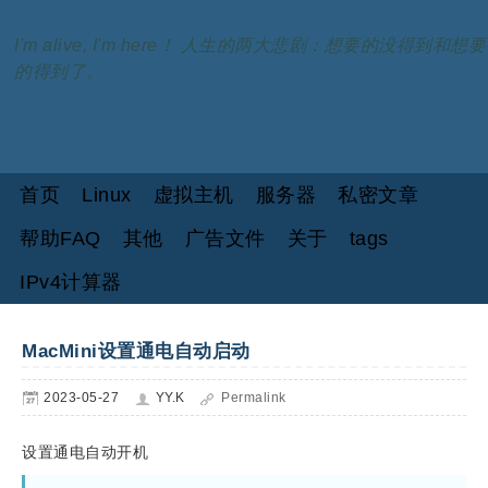
I'm alive, I'm here！ 人生的两大悲剧：想要的没得到和想要
的得到了。
首页
Linux
虚拟主机
服务器
私密文章
帮助FAQ
其他
广告文件
关于
tags
IPv4计算器
MacMini设置通电自动启动
2023-05-27
YY.K
Permalink
设置通电自动开机