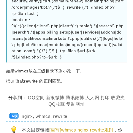
security|verify)|cart/(domain/renew)|domain/pricing|cart
/order|images/kb)/?(.*)$  {  rewrite (.*)  /index.php?
rp=$uri last; }

location ~  
^/(.*)/(client|client!\.php|client/(.*)|table/(.*)|search!\.php
|search/(.*)|apps|billing|setup|user|services|addons|do
mains|utilitiesemailmarketer!\.php|utilities/(.*)|logs|help!
\.php|help/license|modules|image/(recent|upload)|valid
ation_com/(.*))/?(.*)$ {  try_files $uri $uri/ 
/$1/index.php?rp=$uri;  }
如果whmcs放在二级目录下则小改一下.
把uri改成rewrite 的正则匹配.
分享到：
QQ空间
新浪微博
腾讯微博
人人网
打印
收藏夹
QQ收藏
复制网址
nginx
,
whmcs
,
rewrite
本文固定链接
[重写]whmcs nginx rewrite规则
，你