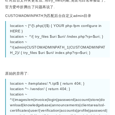
针对后台文件夹更名后, 用try_files判断,免去写白名单验证了,
官方爱咋折腾出了问题再说了.
CUSTOMADMINPATH为匹配后台自定义admin目录
location ~ [^/]\.php(/|$) { YOUR php-fpm configure in 
HERE }

location ~  ^/{ try_files $uri $uri/ /index.php?rp=$uri; }

location ~  
^/(admin|CUSTOMADMINPATH_1|CUSTOMADMINPAT
H_2)/ { try_files $uri $uri/ index.php?rp=$uri; }
原始的弃用了:
location ~ /templates/.*\.tpl$ { return 404; }

location ^~ /vendor/ { return 404; }

location ~  
^/(images/em|invoice|login|password|account|store|do
wnload|knowledgebase|announcements|clientarea/ssl-
certificates|user/(verification|accounts|profile|password|