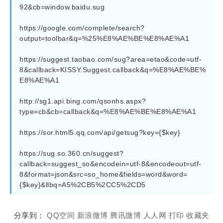
92&cb=window.baidu.sug

https://google.com/complete/search?
output=toolbar&q=%25%E8%AE%BE%E8%AE%A1

https://suggest.taobao.com/sug?area=etao&code=utf-
8&callback=KISSY.Suggest.callback&q=%E8%AE%BE%
E8%AE%A1

http://sg1.api.bing.com/qsonhs.aspx?
type=cb&cb=callback&q=%E8%AE%BE%E8%AE%A1

https://sor.html5.qq.com/api/getsug?key={$key}

https://sug.so.360.cn/suggest?
callback=suggest_so&encodein=utf-8&encodeout=utf-
8&format=json&src=so_home&fields=word&word=
{$key}&llbq=A5%2CB5%2CC5%2CD5
分享到：
QQ空间
新浪微博
腾讯微博
人人网
打印
收藏夹