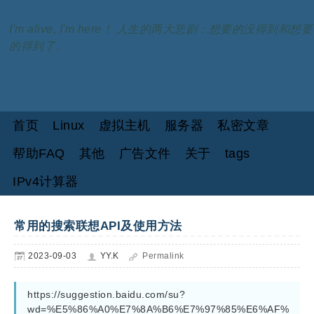
I'm alive, I'm here！ 人生的两大悲剧：想要的没得到和想要
的得到了。
首页
Linux
虚拟主机
服务器
私密文章
帮助FAQ
其他
广告文件
关于
tags
IPv4计算器
常用的搜索联想API及使用方法
2023-09-03
YY.K
Permalink
https://suggestion.baidu.com/su?
wd=%E5%86%A0%E7%8A%B6%E7%97%85%E6%AF%