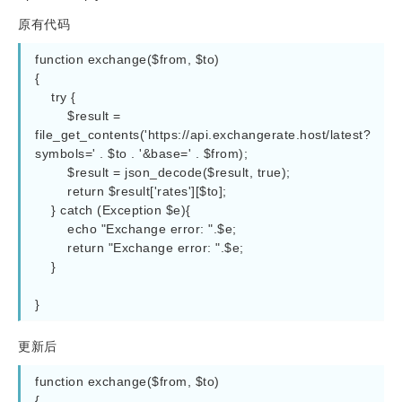
原有代码
function exchange($from, $to)

{

    try {

        $result = 
file_get_contents('https://api.exchangerate.host/latest?
symbols=' . $to . '&base=' . $from);

        $result = json_decode($result, true);

        return $result['rates'][$to];

    } catch (Exception $e){

        echo "Exchange error: ".$e;

        return "Exchange error: ".$e;

    }

}
更新后
function exchange($from, $to)

{
