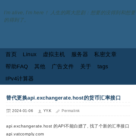
I'm alive, I'm here！ 人生的两大悲剧：想要的没得到和想要
的得到了。
首页
Linux
虚拟主机
服务器
私密文章
帮助FAQ
其他
广告文件
关于
tags
IPv4计算器
替代更换api.exchangerate.host的货币汇率接口
2024-01-06
YY.K
Permalink
api.exchangerate.host 的API不能白嫖了, 找了个新的汇率接口
api.vatcomply.com