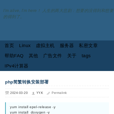
I'm alive, I'm here！ 人生的两大悲剧：想要的没得到和想要
的得到了。
首页
Linux
虚拟主机
服务器
私密文章
帮助FAQ
其他
广告文件
关于
tags
IPv4计算器
php简繁转换安装部署
2024-03-20
YY.K
Permalink
yum install epel-release -y

yum install  doxygen -y
