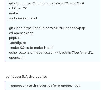
git clone https://github.com/BYVoid/OpenCC.git

cd OpenCC

make

sudo make install

git clone https://github.com/nauxliu/opencc4php

cd opencc4php

phpize

./configure

 make && sudo make install

echo  extension=opencc.so >> /opt/php7/etc/php.d/1-
opencc.ini
composer载入php-opencc
 composer require overtrue/php-opencc -vvv