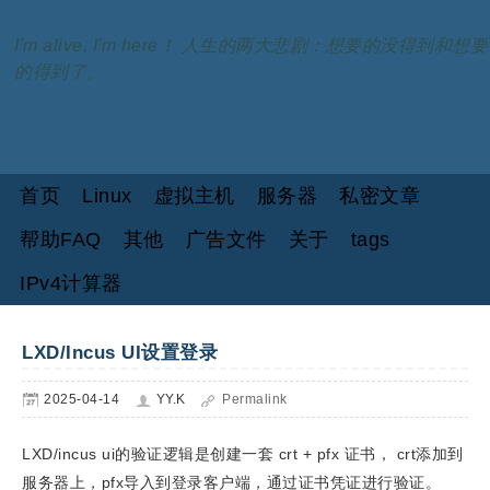
I'm alive, I'm here！ 人生的两大悲剧：想要的没得到和想要
的得到了。
首页
Linux
虚拟主机
服务器
私密文章
帮助FAQ
其他
广告文件
关于
tags
IPv4计算器
LXD/Incus UI设置登录
2025-04-14
YY.K
Permalink
LXD/incus ui的验证逻辑是创建一套 crt + pfx 证书， crt添加到
服务器上，pfx导入到登录客户端，通过证书凭证进行验证。