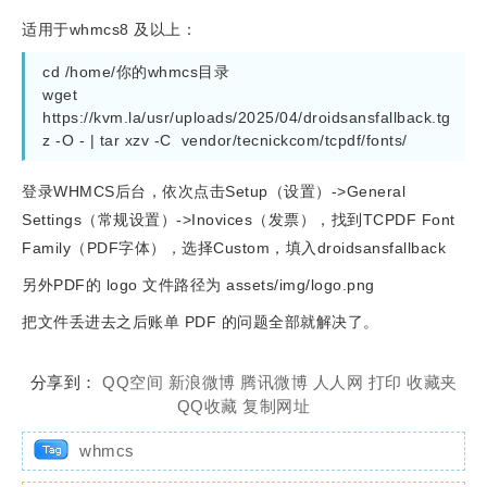
适用于whmcs8 及以上：
cd /home/你的whmcs目录

wget 
https://kvm.la/usr/uploads/2025/04/droidsansfallback.tg
z -O - | tar xzv -C  vendor/tecnickcom/tcpdf/fonts/
登录WHMCS后台，依次点击Setup（设置）->General
Settings（常规设置）->Inovices（发票），找到TCPDF Font
Family（PDF字体），选择Custom，填入droidsansfallback
另外PDF的 logo 文件路径为 assets/img/logo.png
把文件丢进去之后账单 PDF 的问题全部就解决了。
分享到：
QQ空间
新浪微博
腾讯微博
人人网
打印
收藏夹
QQ收藏
复制网址
whmcs