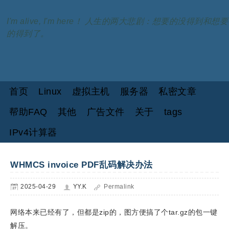
I'm alive, I'm here！ 人生的两大悲剧：想要的没得到和想要
的得到了。
首页
Linux
虚拟主机
服务器
私密文章
帮助FAQ
其他
广告文件
关于
tags
IPv4计算器
WHMCS invoice PDF乱码解决办法
2025-04-29
YY.K
Permalink
网络本来已经有了，但都是zip的，图方便搞了个tar.gz的包一键
解压。