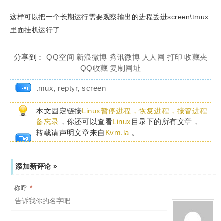
这样可以把一个长期运行需要观察输出的进程丢进screen\tmux
里面挂机运行了
分享到：
QQ空间
新浪微博
腾讯微博
人人网
打印
收藏夹
QQ收藏
复制网址
tmux
,
reptyr
,
screen
本文固定链接
Linux暂停进程，恢复进程，接管进程
备忘录
，你还可以查看
Linux
目录下的所有文章，
转载请声明文章来自
Kvm.la
。
添加新评论 »
*
称呼