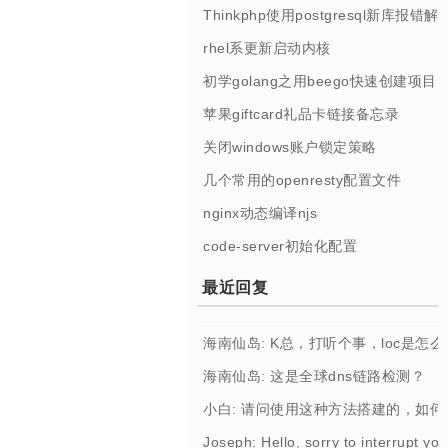
Thinkphp使用postgresql新库报错解
rhel系更新启动内核
初学golang之用beego快速创建项目
苹果giftcard礼品卡链接备忘录
关闭windows账户锁定策略
几个常用的openresty配置文件
nginx动态编译njs
code-server初始化配置
最近回复
海南仙岛: K总，打听个事，loc是怎
海南仙岛: 这是全球dns链路检测？
小白: 请问使用这种方法搭建的，如
Joseph: Hello, sorry to interrupt you