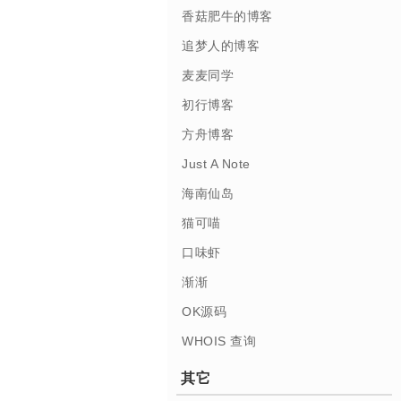
香菇肥牛的博客
追梦人的博客
麦麦同学
初行博客
方舟博客
Just A Note
海南仙岛
猫可喵
口味虾
渐渐
OK源码
WHOIS 查询
其它