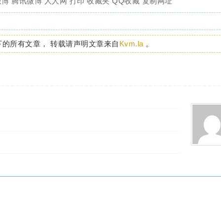
微博
腾讯微博
人人网
打印
收藏夹
QQ收藏
复制网址
下的所有文章， 转载请声明文章来自
Kvm.la
。