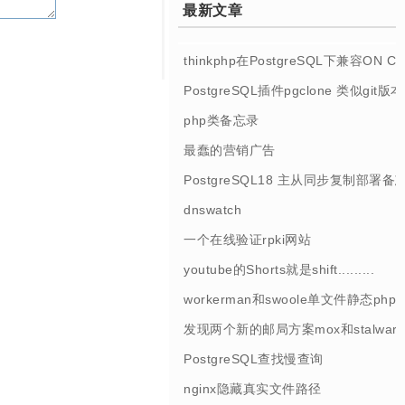
最新文章
thinkphp在PostgreSQL下兼容ON 
PostgreSQL插件pgclone 类似git
php类备忘录
最蠢的营销广告
PostgreSQL18 主从同步复制部署备
dnswatch
一个在线验证rpki网站
youtube的Shorts就是shift.........
workerman和swoole单文件静态php
发现两个新的邮局方案mox和stalwart
PostgreSQL查找慢查询
nginx隐藏真实文件路径