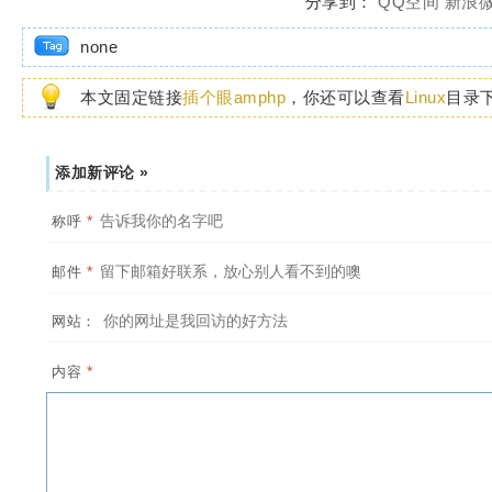
分享到：
QQ空间
新浪
none
本文固定链接
插个眼amphp
，你还可以查看
Linux
目录
添加新评论 »
*
称呼
*
邮件
网站：
*
内容