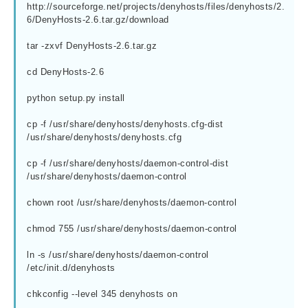
http://sourceforge.net/projects/denyhosts/files/denyhosts/2.
6/DenyHosts-2.6.tar.gz/download
tar -zxvf DenyHosts-2.6.tar.gz
cd DenyHosts-2.6
python setup.py install
cp -f /usr/share/denyhosts/denyhosts.cfg-dist 
/usr/share/denyhosts/denyhosts.cfg
cp -f /usr/share/denyhosts/daemon-control-dist 
/usr/share/denyhosts/daemon-control
chown root /usr/share/denyhosts/daemon-control
chmod 755 /usr/share/denyhosts/daemon-control
ln -s /usr/share/denyhosts/daemon-control 
/etc/init.d/denyhosts
chkconfig --level 345 denyhosts on