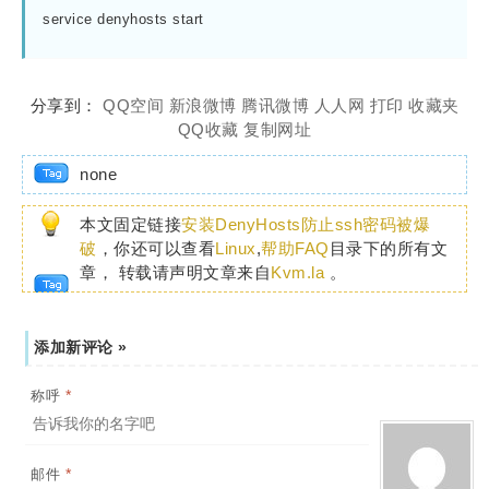
service denyhosts start

分享到：
QQ空间
新浪微博
腾讯微博
人人网
打印
收藏夹
QQ收藏
复制网址
none
本文固定链接
安装DenyHosts防止ssh密码被爆
破
，你还可以查看
Linux
,
帮助FAQ
目录下的所有文
章， 转载请声明文章来自
Kvm.la
。
添加新评论 »
*
称呼
*
邮件