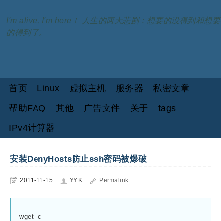
I'm alive, I'm here！ 人生的两大悲剧：想要的没得到和想要
的得到了。
首页
Linux
虚拟主机
服务器
私密文章
帮助FAQ
其他
广告文件
关于
tags
IPv4计算器
安装DenyHosts防止ssh密码被爆破
2011-11-15
YY.K
Permalink
wget -c 