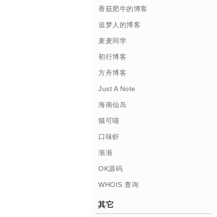
香菇肥牛的博客
追梦人的博客
麦麦同学
初行博客
方舟博客
Just A Note
海南仙岛
猫可喵
口味虾
渐渐
OK源码
WHOIS 查询
其它