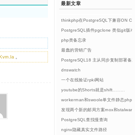
最新文章
thinkphp在PostgreSQL下兼容ON 
PostgreSQL插件pgclone 类似git
php类备忘录
最蠢的营销广告
Kvm.la
。
PostgreSQL18 主从同步复制部署备
dnswatch
一个在线验证rpki网站
youtube的Shorts就是shift.........
workerman和swoole单文件静态php
发现两个新的邮局方案mox和stalwart
PostgreSQL查找慢查询
nginx隐藏真实文件路径