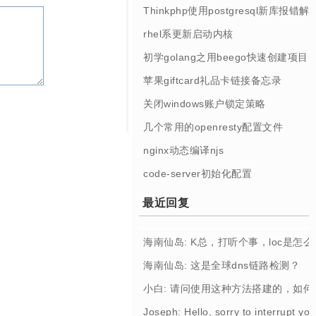
Thinkphp使用postgresql新库报错解
rhel系更新启动内核
初学golang之用beego快速创建项目
苹果giftcard礼品卡链接备忘录
关闭windows账户锁定策略
几个常用的openresty配置文件
nginx动态编译njs
code-server初始化配置
最近回复
海南仙岛: K总，打听个事，loc是怎
海南仙岛: 这是全球dns链路检测？
小白: 请问使用这种方法搭建的，如
Joseph: Hello, sorry to interrupt you