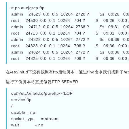
# ps aux|grep ftp
admin    24529  0.0  0.5  10264  2720 ?        Ss   09:26   0
root     24530  0.0  0.1  10264   704 ?        S    09:26   0:0
admin    24712  0.0  0.5  10264  2768 ?        Ss   09:31   0
root     24713  0.0  0.1  10264   704 ?        S    09:31   0:0
admin    24822  0.0  0.5  10264  2772 ?        Ss   09:36   
root     24823  0.0  0.1  10264   708 ?        S    09:36   0:0
admin    24824  0.0  0.5  10264  2772 ?        Ss   09:36   0
root     24825  0.0  0.1  10264   708 ?        S    09:36   0:0
在/etc/init.d下没有找到有ftp启动脚本，通过find命令我们找到了/e
运行下例脚本将直接修复FTP SERVER
cat>/etc/xinetd.d/pureftp<<EOF
service ftp
{
disable = no
socket_type     = stream
wait            = no