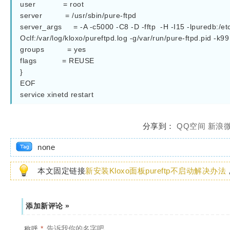
user            = root
server          = /usr/sbin/pure-ftpd
server_args     = -A -c5000 -C8 -D -fftp  -H -I15 -lpuredb:
Oclf:/var/log/kloxo/pureftpd.log -g/var/run/pure-ftpd.pid -k99
groups          = yes
flags           = REUSE
}
EOF
service xinetd restart
分享到：
QQ空间
新浪
none
本文固定链接
新安装Kloxo面板pureftp不启动解决办法
添加新评论 »
*
称呼