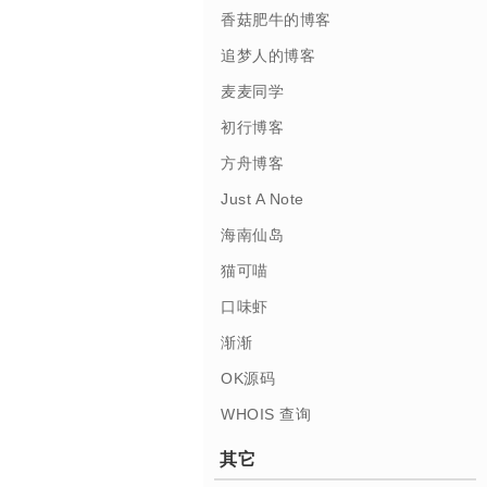
香菇肥牛的博客
追梦人的博客
麦麦同学
初行博客
方舟博客
Just A Note
海南仙岛
猫可喵
口味虾
渐渐
OK源码
WHOIS 查询
其它