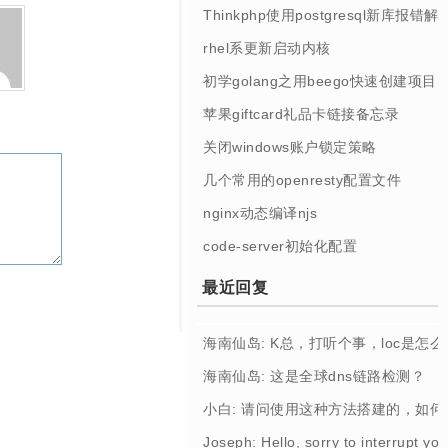
Thinkphp使用postgresql新库报错解
rhel系更新启动内核
初学golang之用beego快速创建项目
苹果giftcard礼品卡链接备忘录
关闭windows账户锁定策略
几个常用的openresty配置文件
nginx动态编译njs
code-server初始化配置
最近回复
海南仙岛: K总，打听个事，loc是怎
海南仙岛: 这是全球dns链路检测？
小白: 请问使用这种方法搭建的，如
Joseph: Hello, sorry to interrupt you