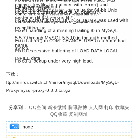
--max-open-files
and
chassis_keyfile_to_options_with_error()
),
con.server.challenge
invalid on Win32.
Fixed the default
value for 64-bit Unix
plugin_dir
deprecated
.
chassis_keyfile_to_options()
,
con.client.response.server_capabilties
systems (
versus
).
lib64/
lib/
Fixed a crash if
was used with
COM_BINLOG_DUMP
.
con.server.challenge.server_capabilities
.
rw-splitting.lua
Fixed handling of a missing trailing
in MySQL
\0
5.5.7 through MySQL 5.5.10 in the auth-method
Fixed
in
abort()
COM_CHANGE_USER+auth-method-
name.
.
switch
Fixed excessive buffering of
LOAD DATA LOCAL
data.
INFILE
Fixed a lockup under very high load.
下载：
ftp://mirror.switch.ch/mirror/mysql/Downloads/MySQL-
Proxy/mysql-proxy-0.8.3.tar.gz
分享到：
QQ空间
新浪微博
腾讯微博
人人网
打印
收藏夹
QQ收藏
复制网址
none