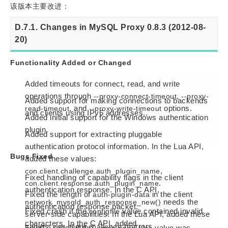
该版本主要改进：
D.7.1. Changes in MySQL Proxy 0.8.3 (2012-08-
20)
Functionality Added or Changed
Added timeouts for connect, read, and write
operations through
,
--proxy-connect-timeout
--proxy-
Added support for making connections to backends
, and
options.
read-timeout
--proxy-write-timeout
and clients using IPv6 addresses..
Added initial support for the Windows authentication
plugin.
Added support for extracting pluggable
authentication protocol information. In the Lua API,
Bugs Fixed
added these values:
,
con.client.challenge.auth_plugin_name
Fixed handling of capability flags in the client
.
con.client.response.auth_plugin_name
authentication response. In the C API,
Fixed the length of
in the client
auth-plugin-data
needs the
network_mysqld_auth_response_new()
authentication response packet.
Fixed crash if the
value contained invalid
configfile
server-side capabilities. In the Lua API, added these
characters. In the C API, added
values:
(mirrors
con.client.challenge
Fixed a crash if the
value was