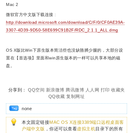
Mac 2
微软官方中文版下载连接 :
http://download.microsoft.com/download/C/F/0/CF0AE39A-
3307-4D39-9D50-58E699C91B2F/RDC_2.1.1_ALL.dmg
OS X版比Win下原生版本简洁些也没缺胳膊少腿的，大部分设
置在【首选项】里面和win原生版本的一样可以共享本地的磁
盘。
分享到：
QQ空间
新浪微博
腾讯微博
人人网
打印
收藏夹
QQ收藏
复制网址
none
本文固定链接
MAC OS X连接3389端口远程桌面客
户端中文版
，你还可以查看
虚拟主机
目录下的所有