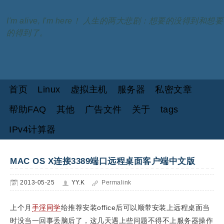
I'm alive, I'm here！ 人生的两大悲剧：想要的没得到和想要
的得到了。
首页
Linux
虚拟主机
服务器
私密文章
帮助FAQ
其他
广告文件
关于
tags
IPv4计算器
MAC OS X连接3389端口远程桌面客户端中文版
2013-05-25
YY.K
Permalink
上个月
手淫同学
给推荐安装office后可以顺带安装上远程桌面当
时没当一回事丢脑后了，这几天遇上些问题不得不上服务器操作