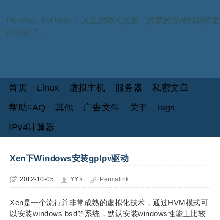
I'm alive, I'm here！ 人生的两大悲剧：想要的没得到和想要
的得到了。
首页
Linux
虚拟主机
服务器
私密文章
帮助FAQ
其他
广告文件
关于
tags
IPv4计算器
Xen下Windows安装gplpv驱动
2012-10-05
YY.K
Permalink
Xen是一个流行并非常成熟的虚拟化技术，通过HVM模式可
以安装windows bsd等系统，默认安装windows性能上比较