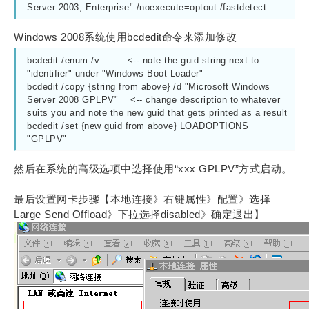
Server 2003, Enterprise" /noexecute=optout /fastdetect
Windows 2008系统使用bcdedit命令来添加修改
bcdedit /enum /v         <-- note the guid string next to 
"identifier" under "Windows Boot Loader"

bcdedit /copy {string from above} /d "Microsoft Windows 
Server 2008 GPLPV"    <-- change description to whatever 
suits you and note the new guid that gets printed as a result

bcdedit /set {new guid from above} LOADOPTIONS 
"GPLPV"
然后在系统的高级选项中选择使用“xxx GPLPV”方式启动。
最后设置网卡步骤【本地连接》右键属性》配置》选择
Large Send Offload》下拉选择disabled》确定退出】