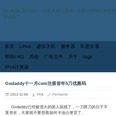
I'm alive, I'm here！ 人生的两大悲剧：想要的没得到和想要
的得到了。
首页
Linux
虚拟主机
服务器
私密文章
帮助FAQ
其他
广告文件
关于
tags
IPv4计算器
Godaddy十一月com注册首年5刀优惠码
2012-11-06
YY.K
Permalink
Godaddy已经被强大的国人搞残了，一刀两刀的日子不
复存在，大家就不要想着如何卡油占便宜了.