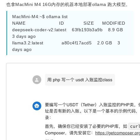
也拿MacMini M4 16G内存的机器本地部署ollama 跑大模型。
MacMini-M4:~$ ollama list

NAME                        ID              SIZE      MODIFIED

deepseek-coder-v2:latest    63fb193b3a9b    8.9 GB    
3 days ago

llama3.2:latest             a80c4f17acd5    2.0 GB    3 
days ago