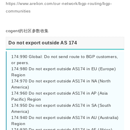
https://www.arelion.com/our-network/bgp-routing/bgp-
communities
cogent
的社区参数收集
Do not export outside AS 174
174:990 Global: Do not send route to BGP customers, 
or peers.

174:980 Do not export outside AS174 in EU (Europe) 
Region

174:970 Do not export outside AS174 in NA (North 
America)

174:960 Do not export outside AS174 in AP (Asia 
Pacific) Region

174:950 Do not export outside AS174 in SA (South 
America)

174:940 Do not export outside AS174 in AU (Australia) 
Region

174:930 Do not export outside AS174 in AF (Africa) 