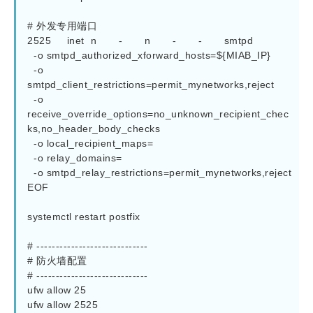
# 外发专用端口

2525     inet  n       -       n       -       -       smtpd

  -o smtpd_authorized_xforward_hosts=${MIAB_IP}

  -o 
smtpd_client_restrictions=permit_mynetworks,reject

  -o 
receive_override_options=no_unknown_recipient_chec
ks,no_header_body_checks

  -o local_recipient_maps=

  -o relay_domains=

  -o smtpd_relay_restrictions=permit_mynetworks,reject

EOF

systemctl restart postfix

# -----------------------------

# 防火墙配置

# -----------------------------

ufw allow 25

ufw allow 2525
