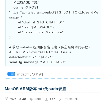
    MESSAGE="$1"

    curl -s -X POST 
"https://api.telegram.org/bot$TG_BOT_TOKEN/sendMe
ssage" \

        -d "chat_id=$TG_CHAT_ID" \

        -d "text=$MESSAGE" \

        -d "parse_mode=Markdown"

}

# 获取 mdadm 提供的警告信息（传递给脚本的参数）

ALERT_MSG="🚨 *ALERT:* RAID issue 
detected!\n\n\`\`\`\n$1\n\`\`\`"

send_tg_message "$ALERT_MSG"
mdadm
,
软阵列
MacOS ARM版本mtr免sudo设置
2025-03-30
Linux
YY.K
Permalink