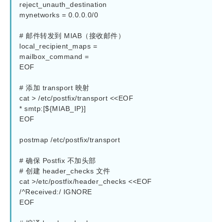
reject_unauth_destination

mynetworks = 0.0.0.0/0

# 邮件转发到 MIAB（接收邮件）

local_recipient_maps =

mailbox_command =

EOF

# 添加 transport 映射

cat > /etc/postfix/transport <<EOF

* smtp:[${MIAB_IP}]

EOF

postmap /etc/postfix/transport

# 确保 Postfix 不加头部

# 创建 header_checks 文件

cat >/etc/postfix/header_checks <<EOF

/^Received:/ IGNORE

EOF
