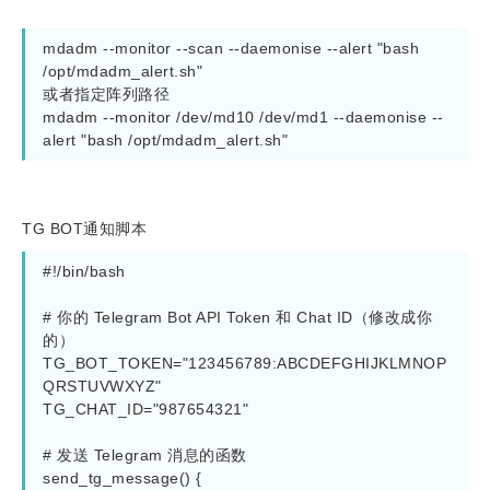
mdadm --monitor --scan --daemonise --alert "bash 
/opt/mdadm_alert.sh"

或者指定阵列路径

mdadm --monitor /dev/md10 /dev/md1 --daemonise --
alert "bash /opt/mdadm_alert.sh"
TG BOT通知脚本
#!/bin/bash

# 你的 Telegram Bot API Token 和 Chat ID（修改成你
的）

TG_BOT_TOKEN="123456789:ABCDEFGHIJKLMNOP
QRSTUVWXYZ"

TG_CHAT_ID="987654321"

# 发送 Telegram 消息的函数

send_tg_message() {
