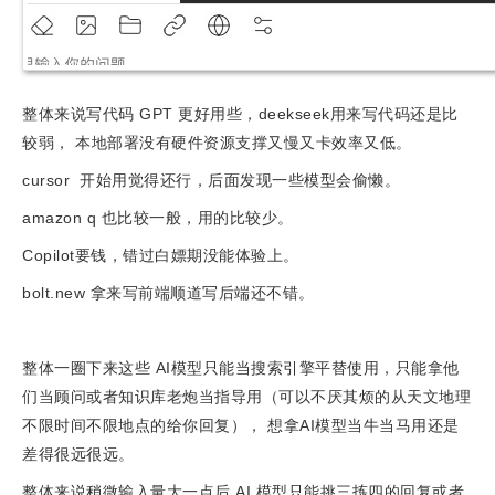
整体来说写代码 GPT 更好用些，deekseek用来写代码还是比
较弱， 本地部署没有硬件资源支撑又慢又卡效率又低。
cursor 开始用觉得还行，后面发现一些模型会偷懒。
amazon q 也比较一般，用的比较少。
Copilot要钱，错过白嫖期没能体验上。
bolt.new 拿来写前端顺道写后端还不错。
整体一圈下来这些 AI模型只能当搜索引擎平替使用，只能拿他
们当顾问或者知识库老炮当指导用（可以不厌其烦的从天文地理
不限时间不限地点的给你回复）， 想拿AI模型当牛当马用还是
差得很远很远。
整体来说稍微输入量大一点后 AI 模型只能挑三拣四的回复或者