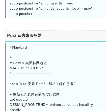
sudo postconf -e "smtp_use_tls = yes"

sudo postconf -e "smtp_tls_security_level = may"

Postfix边缘服务器
#!/bin/bash

# -----------------------------

# Postfix 实际私网地址

MIAB_IP="10.0.0.2"

# -----------------------------

echo "==> 安装 Postfix 和相关邮件服务"

# 更新包列表并安装所需的软件

apt update

DEBIAN_FRONTEND=noninteractive apt install -y 
postfix
