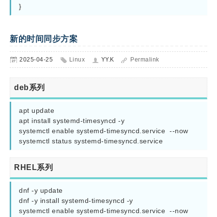
}
新的时间同步方案
2025-04-25
Linux
YY.K
Permalink
deb系列
apt update

apt install systemd-timesyncd -y 

systemctl enable systemd-timesyncd.service  --now

systemctl status systemd-timesyncd.service
RHEL系列
dnf -y update

dnf -y install systemd-timesyncd -y 

systemctl enable systemd-timesyncd.service  --now
