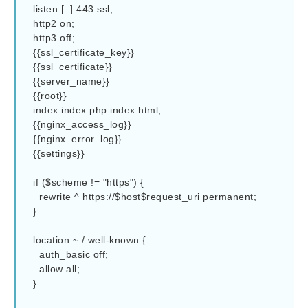
  listen [::]:443 ssl;

  http2 on;

  http3 off;

  {{ssl_certificate_key}}

  {{ssl_certificate}}

  {{server_name}}

  {{root}}

  index index.php index.html;

  {{nginx_access_log}}

  {{nginx_error_log}}

  {{settings}}

  if ($scheme != "https") {

    rewrite ^ https://$host$request_uri permanent;

  }

  location ~ /.well-known {

    auth_basic off;

    allow all;

  }
