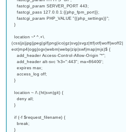
    fastcgi_param SERVER_PORT 443;

    fastcgi_pass 127.0.0.1:{{php_fpm_port}};

    fastcgi_param PHP_VALUE "{{php_settings}}";

  }

  location ~* ^.+\.
(css|js|jpg|jpeg|gif|png|ico|gz|svg|svgz|ttf|otf|woff|woff2|
eot|mp4|ogg|ogv|webm|webp|zip|swf|map|mjs)$ {

    add_header Access-Control-Allow-Origin "*";

    add_header alt-svc 'h3=":443"; ma=86400';

    expires max;

    access_log off;

  }

  location ~ /\.(ht|svn|git) {

    deny all;

  }

  if (-f $request_filename) {

    break;

  }
