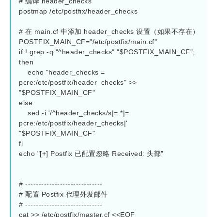
# 编译 header_checks

postmap /etc/postfix/header_checks

# 在 main.cf 中添加 header_checks 设置（如果不存在）

POSTFIX_MAIN_CF="/etc/postfix/main.cf"

if ! grep -q "^header_checks" "$POSTFIX_MAIN_CF"; 
then

    echo "header_checks = 
pcre:/etc/postfix/header_checks" >> 
"$POSTFIX_MAIN_CF"

else

    sed -i '/^header_checks/s|=.*|= 
pcre:/etc/postfix/header_checks|' 
"$POSTFIX_MAIN_CF"

fi

echo "[+] Postfix 已配置忽略 Received: 头部"

# -----------------------------

# 配置 Postfix 代理外发邮件

# -----------------------------

cat >> /etc/postfix/master.cf <<EOF
