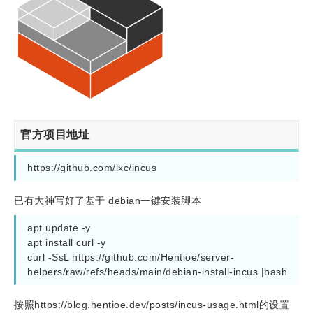
官方项目地址
https://github.com/lxc/incus
已有大神写好了基于 debian一键安装脚本
apt update -y

apt install curl -y 

curl -SsL https://github.com/Hentioe/server-
helpers/raw/refs/heads/main/debian-install-incus |bash
按照https://blog.hentioe.dev/posts/incus-usage.html的设置