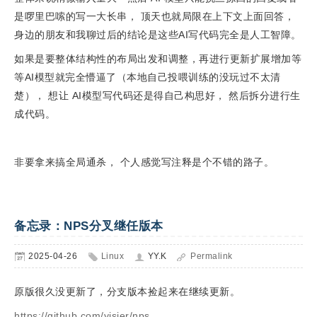
是啰里巴嗦的写一大长串， 顶天也就局限在上下文上面回答，
身边的朋友和我聊过后的结论是这些AI写代码完全是人工智障。
如果是要整体结构性的布局出发和调整，再进行更新扩展增加等
等AI模型就完全懵逼了（本地自己投喂训练的没玩过不太清
楚）， 想让 AI模型写代码还是得自己构思好， 然后拆分进行生
成代码。
非要拿来搞全局通杀， 个人感觉写注释是个不错的路子。
备忘录：NPS分叉继任版本
2025-04-26
Linux
YY.K
Permalink
原版很久没更新了，分支版本捡起来在继续更新。
https://github.com/yisier/nps