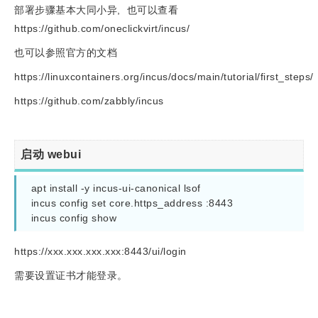
部署步骤基本大同小异, 也可以查看
https://github.com/oneclickvirt/incus/
也可以参照官方的文档
https://linuxcontainers.org/incus/docs/main/tutorial/first_steps/
https://github.com/zabbly/incus
启动 webui
 apt install -y incus-ui-canonical lsof 

 incus config set core.https_address :8443

 incus config show
https://xxx.xxx.xxx.xxx:8443/ui/login
需要设置证书才能登录。