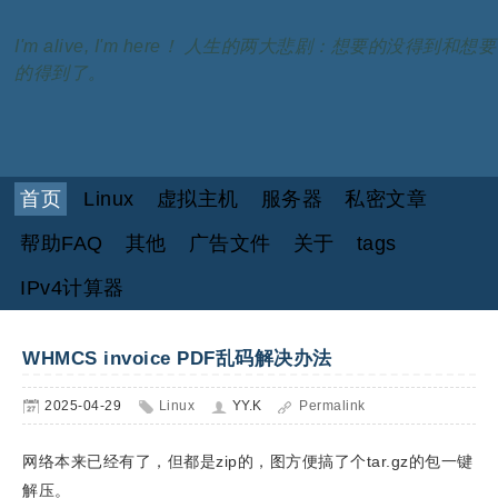
I'm alive, I'm here！ 人生的两大悲剧：想要的没得到和想要
的得到了。
首页
Linux
虚拟主机
服务器
私密文章
帮助FAQ
其他
广告文件
关于
tags
IPv4计算器
WHMCS invoice PDF乱码解决办法
2025-04-29
Linux
YY.K
Permalink
网络本来已经有了，但都是zip的，图方便搞了个tar.gz的包一键
解压。