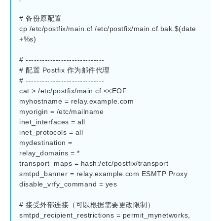
# 备份原配置

cp /etc/postfix/main.cf /etc/postfix/main.cf.bak.$(date 
+%s)

# -----------------------------

# 配置 Postfix 作为邮件代理

# -----------------------------

cat > /etc/postfix/main.cf <<EOF

myhostname = relay.example.com

myorigin = /etc/mailname

inet_interfaces = all

inet_protocols = all

mydestination =

relay_domains = *

transport_maps = hash:/etc/postfix/transport

smtpd_banner = relay.example.com ESMTP Proxy

disable_vrfy_command = yes

# 接受外部连接（可以根据需要更改限制）

smtpd_recipient_restrictions = permit_mynetworks, 