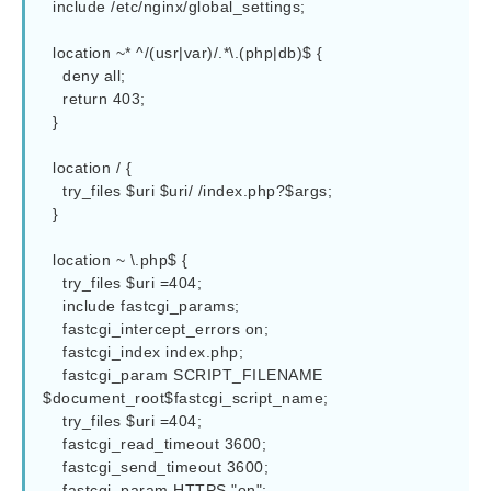
  include /etc/nginx/global_settings;

  location ~* ^/(usr|var)/.*\.(php|db)$ {

    deny all;

    return 403;

  }

  location / {

    try_files $uri $uri/ /index.php?$args;

  }

  location ~ \.php$ {

    try_files $uri =404;

    include fastcgi_params;

    fastcgi_intercept_errors on;

    fastcgi_index index.php;

    fastcgi_param SCRIPT_FILENAME 
$document_root$fastcgi_script_name;

    try_files $uri =404;

    fastcgi_read_timeout 3600;

    fastcgi_send_timeout 3600;

    fastcgi_param HTTPS "on";
