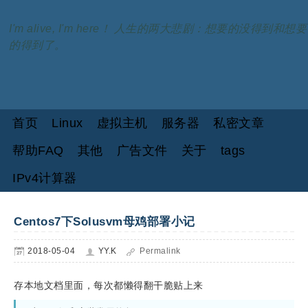
I'm alive, I'm here！ 人生的两大悲剧：想要的没得到和想要
的得到了。
首页
Linux
虚拟主机
服务器
私密文章
帮助FAQ
其他
广告文件
关于
tags
IPv4计算器
Centos7下Solusvm母鸡部署小记
2018-05-04
YY.K
Permalink
存本地文档里面，每次都懒得翻干脆贴上来