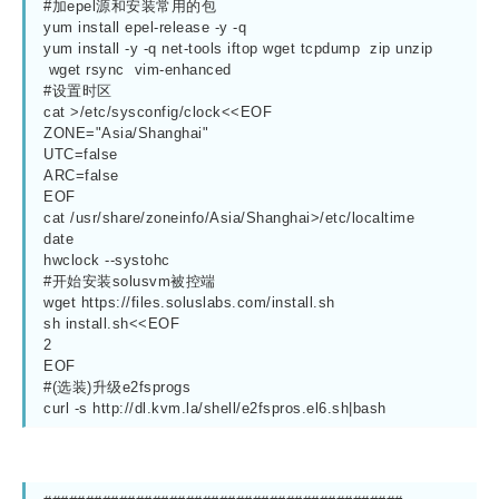
#加epel源和安装常用的包
yum install epel-release -y -q
yum install -y -q net-tools iftop wget tcpdump  zip unzip 
 wget rsync  vim-enhanced
#设置时区
cat >/etc/sysconfig/clock<<EOF
ZONE="Asia/Shanghai"
UTC=false
ARC=false
EOF
cat /usr/share/zoneinfo/Asia/Shanghai>/etc/localtime
date
hwclock --systohc
#开始安装solusvm被控端
wget https://files.soluslabs.com/install.sh
sh install.sh<<EOF
2
EOF
#(选装)升级e2fsprogs
curl -s http://dl.kvm.la/shell/e2fspros.el6.sh|bash