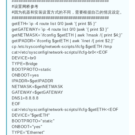
###########################################
#设置网桥参考
#因为机器和安装设置方式的不同，需要根据自己的情况设定。
###########################################
getETH=`ip -4 route list 0/0 |awk '{ print $5 }'`
getGATEWAY=`ip -4 route list 0/0 |awk '{ print $3 }'`
getNETMASK=`ifconfig $getETH | awk '/mask /{ print $4;}'`
getIPADDR=`ifconfig $getETH | awk '/inet /{ print $2;}'`
cp /etc/sysconfig/network-scripts/ifcfg-$getETH /tmp
cat>/etc/sysconfig/network-scripts/ifcfg-br0<<EOF
DEVICE=br0
TYPE=Bridge
BOOTPROTO=static
ONBOOT=yes
IPADDR=$getIPADDR
NETMASK=$getNETMASK
GATEWAY=$getGATEWAY
DNS1=8.8.8.8
EOF
cat>/etc/sysconfig/network-scripts/ifcfg-$getETH<<EOF
DEVICE="$getETH"
BOOTPROTO="static"
ONBOOT="yes"
TYPE="Ethernet"