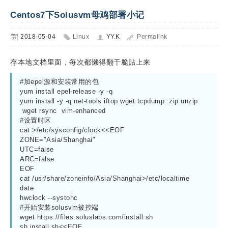
Centos7下Solusvm母鸡部署小记
2018-05-04
Linux
YY.K
Permalink
存本地文档里面，每次都懒得翻干脆贴上来
#加epel源和安装常用的包
yum install epel-release -y -q
yum install -y -q net-tools iftop wget tcpdump  zip unzip 
 wget rsync  vim-enhanced
#设置时区
cat >/etc/sysconfig/clock<<EOF
ZONE="Asia/Shanghai"
UTC=false
ARC=false
EOF
cat /usr/share/zoneinfo/Asia/Shanghai>/etc/localtime
date
hwclock --systohc
#开始安装solusvm被控端
wget https://files.soluslabs.com/install.sh
sh install.sh<<EOF