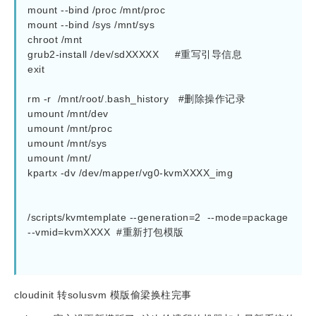
mount --bind /proc /mnt/proc

mount --bind /sys /mnt/sys

chroot /mnt

grub2-install /dev/sdXXXXX     #重写引导信息

exit

rm -r  /mnt/root/.bash_history   #删除操作记录

umount /mnt/dev

umount /mnt/proc

umount /mnt/sys

umount /mnt/

kpartx -dv /dev/mapper/vg0-kvmXXXX_img

/scripts/kvmtemplate --generation=2  --mode=package  
--vmid=kvmXXXX  #重新打包模版

cloudinit 转solusvm 模版偷梁换柱完事