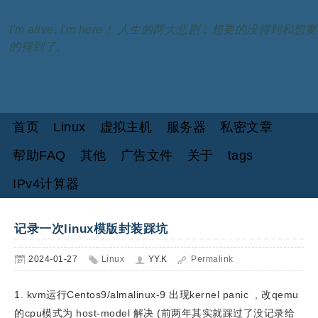
I'm alive, I'm here！ 人生的两大悲剧：想要的没得到和想要
的得到了。
首页
Linux
虚拟主机
服务器
私密文章
帮助FAQ
其他
广告文件
关于
tags
IPv4计算器
记录一次linux模版封装踩坑
2024-01-27
Linux
YY.K
Permalink
1. kvm运行Centos9/almalinux-9 出现kernel panic , 改qemu
的cpu模式为 host-model 解决 (前两年其实就踩过了没记录给