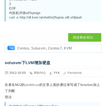
2
EOF
#(选装)升级e2fsprogs
curl -s http://dl.kvm.la/shell/e2fspros.el6.sh|bash
阅读剩余部分...
Centos
,
Solusvm
,
Centos7
,
KVM
solusvm下LVM增加硬盘
2012-10-05
帮助FAQ
YY.K
Permalink
在著名MJJ的
zeddicus
的文章上面抄袭过来写成了function加上
了判断.
用法