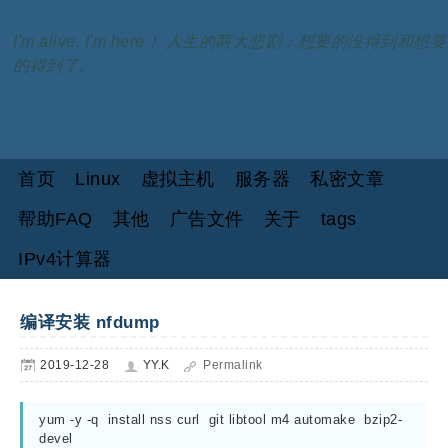
I'm alive, I'm here！ 人生的两大悲剧：想要的没得到和想要
的得到了。
首页
Linux
虚拟主机
服务器
私密文章
帮助FAQ
其他
广告文件
关于
tags
IPv4计算器
编译安装 nfdump
2019-12-28
YY.K
Permalink
yum -y -q  install nss curl  git libtool m4 automake  bzip2-
devel
